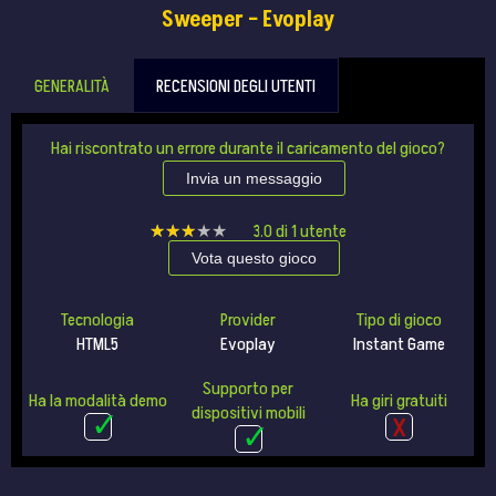
Sweeper – Evoplay
GENERALITÀ
RECENSIONI DEGLI UTENTI
Hai riscontrato un errore durante il caricamento del gioco?
Invia un messaggio
★★★★★
★★★★★
3.0
di
1
utente
Vota questo gioco
Tecnologia
Provider
Tipo di gioco
HTML5
Evoplay
Instant Game
Supporto per
Ha la modalità demo
Ha giri gratuiti
dispositivi mobili