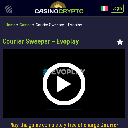
Login
Home
»
Games
»
Courier Sweeper – Evoplay
Courier Sweeper – Evoplay
Play the game completely free of charge
Courier