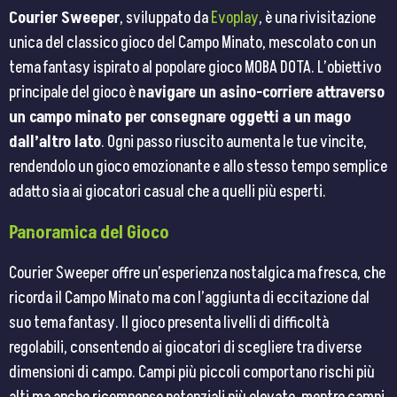
Courier Sweeper
, sviluppato da
Evoplay
, è una rivisitazione
unica del classico gioco del Campo Minato, mescolato con un
tema fantasy ispirato al popolare gioco MOBA DOTA. L’obiettivo
principale del gioco è
navigare un asino-corriere attraverso
un campo minato per consegnare oggetti a un mago
dall’altro lato
. Ogni passo riuscito aumenta le tue vincite,
rendendolo un gioco emozionante e allo stesso tempo semplice
adatto sia ai giocatori casual che a quelli più esperti.
Panoramica del Gioco
Courier Sweeper offre un’esperienza nostalgica ma fresca, che
ricorda il Campo Minato ma con l’aggiunta di eccitazione dal
suo tema fantasy. Il gioco presenta livelli di difficoltà
regolabili, consentendo ai giocatori di scegliere tra diverse
dimensioni di campo. Campi più piccoli comportano rischi più