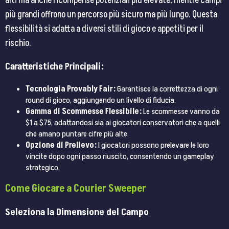
alti ma anche ricompense potenziali più elevate, mentre campi
più grandi offrono un percorso più sicuro ma più lungo. Questa
flessibilità si adatta a diversi stili di gioco e appetiti per il
rischio.
Caratteristiche Principali:
Tecnologia Provably Fair:
Garantisce la correttezza di ogni
round di gioco, aggiungendo un livello di fiducia.
Gamma di Scommesse Flessibile:
Le scommesse vanno da
$1 a $75, adattandosi sia ai giocatori conservatori che a quelli
che amano puntare cifre più alte.
Opzione di Prelievo:
I giocatori possono prelevare le loro
vincite dopo ogni passo riuscito, consentendo un gameplay
strategico.
Come Giocare a Courier Sweeper
Seleziona la Dimensione del Campo