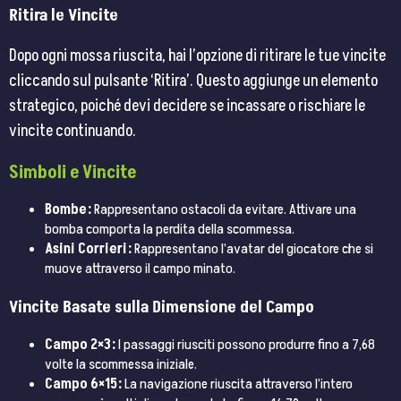
Ritira le Vincite
Dopo ogni mossa riuscita, hai l’opzione di ritirare le tue vincite
cliccando sul pulsante ‘Ritira’. Questo aggiunge un elemento
strategico, poiché devi decidere se incassare o rischiare le
vincite continuando.
Simboli e Vincite
Bombe:
Rappresentano ostacoli da evitare. Attivare una
bomba comporta la perdita della scommessa.
Asini Corrieri:
Rappresentano l’avatar del giocatore che si
muove attraverso il campo minato.
Vincite Basate sulla Dimensione del Campo
Campo 2×3:
I passaggi riusciti possono produrre fino a 7,68
volte la scommessa iniziale.
Campo 6×15:
La navigazione riuscita attraverso l’intero