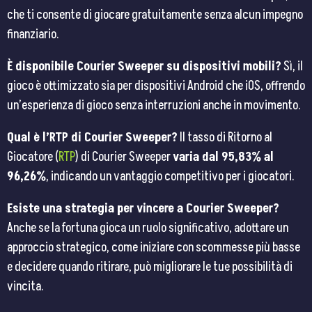
che ti consente di giocare gratuitamente senza alcun impegno
finanziario.
È disponibile Courier Sweeper su dispositivi mobili?
Sì, il
gioco è ottimizzato sia per dispositivi Android che iOS, offrendo
un’esperienza di gioco senza interruzioni anche in movimento.
Qual è l’RTP di Courier Sweeper?
Il tasso di Ritorno al
Giocatore (
RTP
) di Courier Sweeper
varia dal 95,83% al
96,26%
, indicando un vantaggio competitivo per i giocatori.
Esiste una strategia per vincere a Courier Sweeper?
Anche se la fortuna gioca un ruolo significativo, adottare un
approccio strategico, come iniziare con scommesse più basse
e decidere quando ritirare, può migliorare le tue possibilità di
vincita.