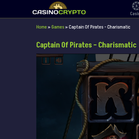
Casi
Home
»
Games
»
Captain Of Pirates – Charismatic
Captain Of Pirates – Charismatic