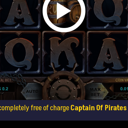
completely free of charge
Captain Of Pirates