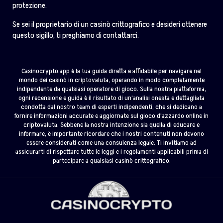
protezione.
Se sei il proprietario di un casinò crittografico e desideri ottenere
questo sigillo, ti preghiamo di contattarci.
Casinocrypto.app è la tua guida diretta e affidabile per navigare nel
mondo dei casinò in criptovaluta, operando in modo completamente
indipendente da qualsiasi operatore di gioco. Sulla nostra piattaforma,
ogni recensione e guida è il risultato di un'analisi onesta e dettagliata
condotta dal nostro team di esperti indipendenti, che si dedicano a
fornire informazioni accurate e aggiornate sul gioco d'azzardo online in
criptovaluta. Sebbene la nostra intenzione sia quella di educare e
informare, è importante ricordare che i nostri contenuti non devono
essere considerati come una consulenza legale. Ti invitiamo ad
assicurarti di rispettare tutte le leggi e i regolamenti applicabili prima di
partecipare a qualsiasi casinò crittografico.