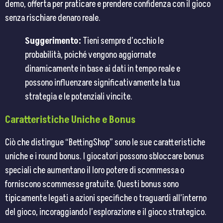
demo, offerta per praticare e prendere confidenza con il gioco
senza rischiare denaro reale.
Suggerimento:
Tieni sempre d’occhio le
probabilità, poiché vengono aggiornate
dinamicamente in base ai dati in tempo reale e
possono influenzare significativamente la tua
strategia e le potenziali vincite.
Caratteristiche Uniche e Bonus
Ciò che distingue “BettingShop” sono le sue caratteristiche
uniche e i round bonus. I giocatori possono sbloccare bonus
speciali che aumentano il loro potere di scommessa o
forniscono scommesse gratuite. Questi bonus sono
tipicamente legati a azioni specifiche o traguardi all’interno
del gioco, incoraggiando l’esplorazione e il gioco strategico.