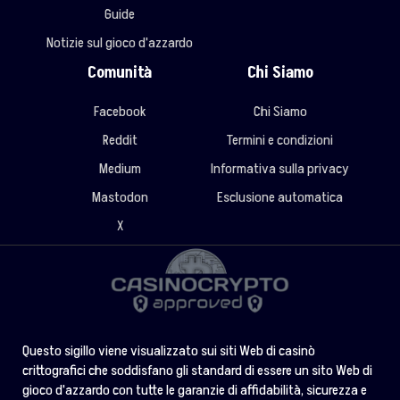
Guide
Notizie sul gioco d'azzardo
Comunità
Chi Siamo
Facebook
Chi Siamo
Reddit
Termini e condizioni
Medium
Informativa sulla privacy
Mastodon
Esclusione automatica
X
Questo sigillo viene visualizzato sui siti Web di casinò
crittografici che soddisfano gli standard di essere un sito Web di
gioco d'azzardo con tutte le garanzie di affidabilità, sicurezza e