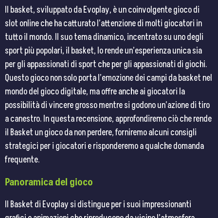
Il basket, sviluppato da Evoplay, è un coinvolgente gioco di
slot online che ha catturato l’attenzione di molti giocatori in
tutto il mondo. Il suo tema dinamico, incentrato su uno degli
sport più popolari, il basket, lo rende un’esperienza unica sia
per gli appassionati di sport che per gli appassionati di giochi.
Questo gioco non solo porta l’emozione dei campi da basket nel
mondo del gioco digitale, ma offre anche ai giocatori la
possibilità di vincere grosso mentre si godono un’azione di tiro
a canestro. In questa recensione, approfondiremo ciò che rende
il Basket un gioco da non perdere, forniremo alcuni consigli
strategici per i giocatori e risponderemo a qualche domanda
frequente.
Panoramica del gioco
Il Basket di Evoplay si distingue per i suoi impressionanti