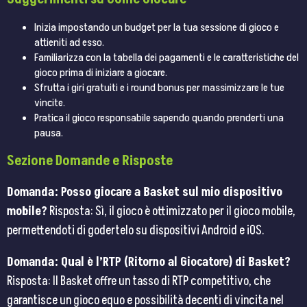
Inizia impostando un budget per la tua sessione di gioco e
attieniti ad esso.
Familiarizza con la tabella dei pagamenti e le caratteristiche del
gioco prima di iniziare a giocare.
Sfrutta i giri gratuiti e i round bonus per massimizzare le tue
vincite.
Pratica il gioco responsabile sapendo quando prenderti una
pausa.
Sezione Domande e Risposte
Domanda: Posso giocare a Basket sul mio dispositivo
mobile?
Risposta: Sì, il gioco è ottimizzato per il gioco mobile,
permettendoti di godertelo su dispositivi Android e iOS.
Domanda: Qual è l’RTP (Ritorno al Giocatore) di Basket?
Risposta: Il Basket offre un tasso di RTP competitivo, che
garantisce un gioco equo e possibilità decenti di vincita nel