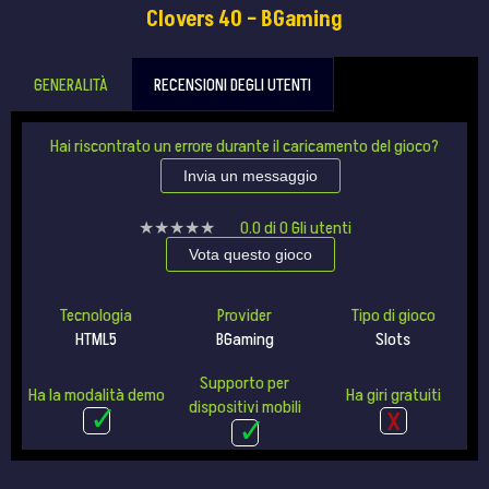
Clovers 40 – BGaming
GENERALITÀ
RECENSIONI DEGLI UTENTI
Hai riscontrato un errore durante il caricamento del gioco?
Invia un messaggio
★★★★★
★★★★★
0.0
di
0
Gli utenti
Vota questo gioco
Tecnologia
Provider
Tipo di gioco
HTML5
BGaming
Slots
Supporto per
Ha la modalità demo
Ha giri gratuiti
dispositivi mobili