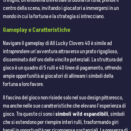
trifoglio, un emblema universale di buona fortuna, prende il
centro della scena, invitando i giocatori a immergersi in un
mondo in cui la fortuna e la strategia si intrecciano.
Gameplay e Caratteristiche
Navigare il gameplay di All Lucky Clovers 40 è simile ad
intraprendere un’avventura attraverso un prato rigoglioso,
disseminato dell’oro delle vincite potenziali. La struttura del
gioco è un quadro di 5 rulli e 40 linee di pagamento, offrendo
ampie opportunità ai giocatori di allineare i simboli della
fortuna a loro favore.
Il fascino del gioco non risiede solo nel suo design pittoresco,
ma anche nelle sue caratteristiche che elevano l’esperienza di
gioco. Tra queste ci sono i
simboli wild espandibili
, simboli
che si estendono per riempire interi rulli, trasformando giri
banali in opportunità per ricompense sostanziali. La presenza di