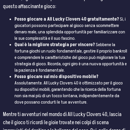
questo affascinante gioco:
Posso giocare a All Lucky Clovers 40 gratuitamente?
Sì, i
giocatori possono partecipare al gioco senza scommettere
denaro reale, una splendida opportunità per familiarizzare con
le sue complessità e il suo fascino.
Qual è la migliore strategia per vincere?
Sebbene la
fortuna giochi un ruolo fondamentale, gestire il proprio bankroll
e comprendere le caratteristiche del gioco può migliorare la tua
strategia di gioco. Ricorda, ogni giro è una nuova opportunità e
la pazienza è fondamentale.
Posso giocare sul mio dispositivo mobile?
Assolutamente. All Lucky Clovers 40 è ottimizzato per il gioco
su dispositivi mobili, garantendo che la ricerca della fortuna
non sia mai più di un tocco lontana, indipendentemente da
dove possano condurti le tue avventure.
Mentre ti avventuri nel mondo di All Lucky Clovers 40, lascia
che il gioco ti ricordi le gioie trovate nei colpi di scena