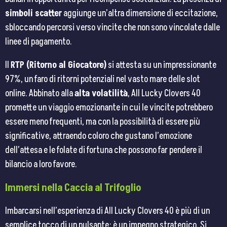
simboli scatter
aggiunge un’altra dimensione di eccitazione,
sbloccando percorsi verso vincite che non sono vincolate dalle
linee di pagamento.
Il
RTP (Ritorno al Giocatore)
si attesta su un impressionante
97%, un faro di ritorni potenziali nel vasto mare delle slot
online. Abbinato alla
alta volatilità
, All Lucky Clovers 40
promette un viaggio emozionante in cui le vincite potrebbero
essere meno frequenti, ma con la possibilità di essere più
significative, attraendo coloro che gustano l’emozione
dell’attesa e le folate di fortuna che possono far pendere il
bilancio a loro favore.
Immersi nella Caccia al Trifoglio
Imbarcarsi nell’esperienza di All Lucky Clovers 40 è più di un
semplice tocco di un pulsante; è un impegno strategico. Si