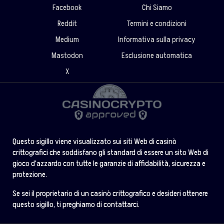
Facebook
Chi Siamo
Reddit
Termini e condizioni
Medium
Informativa sulla privacy
Mastodon
Esclusione automatica
X
Questo sigillo viene visualizzato sui siti Web di casinò
crittografici che soddisfano gli standard di essere un sito Web di
gioco d'azzardo con tutte le garanzie di affidabilità, sicurezza e
protezione.
Se sei il proprietario di un casinò crittografico e desideri ottenere
questo sigillo, ti preghiamo di contattarci.