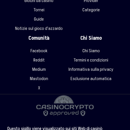
Giochi da casinò
Provider
Tornei
Categorie
Guide
Notizie sul gioco d'azzardo
Comunità
Chi Siamo
Facebook
Chi Siamo
Reddit
Termini e condizioni
Medium
Informativa sulla privacy
Mastodon
Esclusione automatica
X
Questo sigillo viene visualizzato sui siti Web di casinò