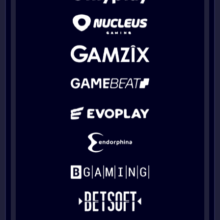
Il servizio clienti di Wild.io è disponibile 24/7 tramite chat live,
garantendo che i giocatori abbiano un accesso costante al supporto
nel caso dovessero incontrare problemi o avere domande sulla
piattaforma.
Feedback dei Giocatori
Anche se generalmente positivi, i feedback dei giocatori evidenziano
alcune aree di preoccupazione, in particolare per quanto riguarda
requisiti di scommessa elevati che possono ridurre
l'attrattiva dei bonus
. Nonostante ciò, molti giocatori segnalano
un'esperienza di gioco soddisfacente, lodando la varietà dei giochi e
l'efficienza delle transazioni finanziarie.