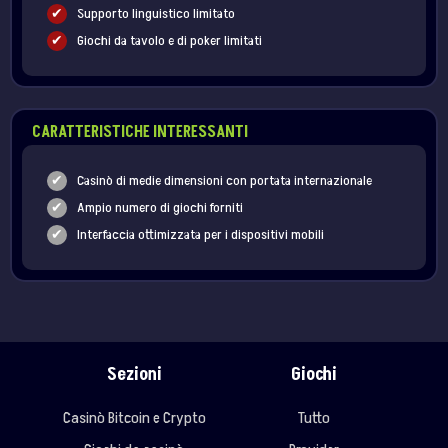
Supporto linguistico limitato
Giochi da tavolo e di poker limitati
CARATTERISTICHE INTERESSANTI
Casinò di medie dimensioni con portata internazionale
Ampio numero di giochi forniti
Interfaccia ottimizzata per i dispositivi mobili
Sezioni
Giochi
Casinò Bitcoin e Crypto
Tutto