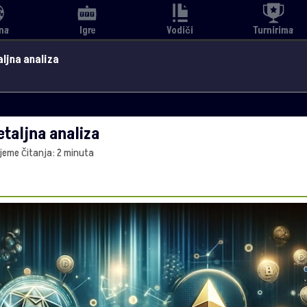
na
Igre
Vodiči
Turnirima
aljna analiza
etaljna analiza
ijeme čitanja: 2 minuta