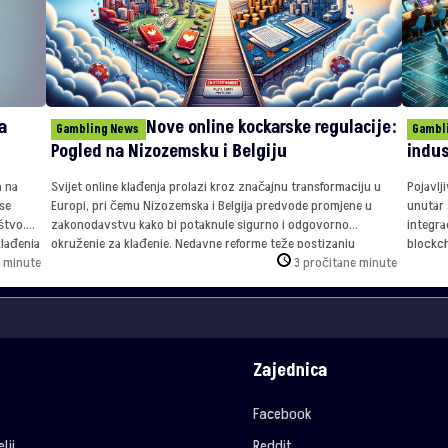
a
Nove online kockarske regulacije:
Gambling News
Gambl
Pogled na Nizozemsku i Belgiju
indus
a na
Svijet online klađenja prolazi kroz značajnu transformaciju u
Pojavlj
 se
Europi, pri čemu Nizozemska i Belgija predvode promjene u
unutar 
štvo.
zakonodavstvu kako bi potaknule sigurno i odgovorno
integra
klađenja
okruženje za klađenje. Nedavne reforme teže postizanju
blockch
i da se
e minute
ravnoteže između pristupa online klađenju i preventivnih mjera
3 pročitane minute
privlač
uje
protiv patološkog klađenja i prekomjernih financijskih gubitaka,
neka du
posebice među mladima. Pravni kontekst: Od prohibicije do
online 
regulacije […]
tehnolo
Zajednica
Facebook
lji
Reddit