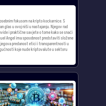
 posebnim fokusom na kripto kockarnice. S
an glas u ovoj niši u nastajanju. Njegov rad
uvide i praktične savjete o tome kako se snaći
guel Angel ima sposobnost predstaviti složene
Njegova predanost etici i transparentnosti u
mogućnosti koje nude kriptovalute u sektoru