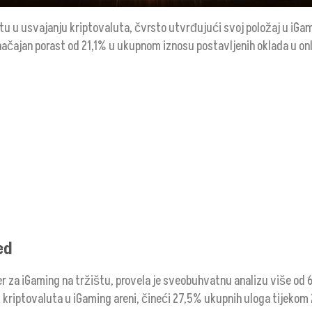
tu u usvajanju kriptovaluta, čvrsto utvrđujući svoj položaj u iGami
 značajan porast od 21,1% u ukupnom iznosu postavljenih oklada u on
ed
r za iGaming na tržištu, provela je sveobuhvatnu analizu više od
ast kriptovaluta u iGaming areni, čineći 27,5% ukupnih uloga tijekom