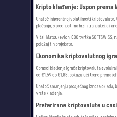
Kripto klađenje: Uspon prema 
Unatoč inherentnoj volatilnosti kriptovaluta, 
plaćanja, s prednostima brzih transakcija i an
Vitali Matsukevich, COO tvrtke SOFTSWISS, na
položaj tih projekata.
Ekonomika kriptovalutnog igra
Obrasci klađenja igrača kriptovaluta evoluirali
od €1,59 do €1,88, pokazujući trend prema jeft
Unatoč smanjenju prosječnog iznosa oklada, b
vrste klađenja.
Preferirane kriptovalute u cas