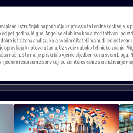
eni pisac i stručnjak na području kriptovaluta i online kockanja, s
e od pet godina, Miguel Angel se etablirao kao autoritativan i pouzd
i dobro istražena analiza, koja svojim čitateljima nudi jedinstvene 
je upravljaju kriptovalutama. Uz svoje duboko tehničko znanje, Mi
ačan način, što mu je priskrbilo vjerne sljedbenike na svom blogu. 
 vrijednim resursom za one koji su zainteresirani za istraživanje 