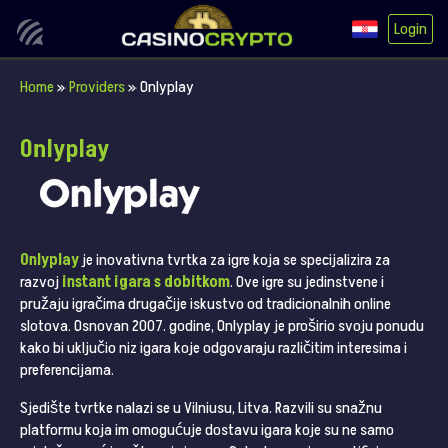
Login
Home
»
Providers
»
Onlyplay
Onlyplay
Onlyplay
je inovativna tvrtka za igre koja se specijalizira za
razvoj
instant igara s dobitkom
. Ove igre su jedinstvene i
pružaju igračima drugačije iskustvo od tradicionalnih online
slotova. Osnovan 2007. godine, Onlyplay je proširio svoju ponudu
kako bi uključio niz igara koje odgovaraju različitim interesima i
preferencijama.
Sjedište tvrtke nalazi se u Vilniusu, Litva. Razvili su snažnu
platformu koja im omogućuje dostavu igara koje su ne samo