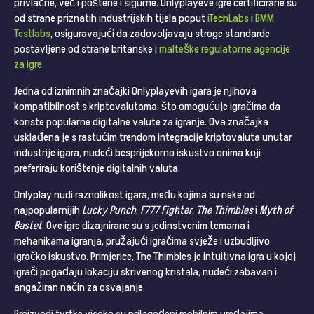
privlačne, već i poštene i sigurne. Onlyplayeve igre certificirane su
od strane priznatih industrijskih tijela poput
iTechLabs
i
BMM
Testlabs
, osiguravajući da zadovoljavaju stroge standarde
postavljene od strane britanske i
malteške regulatorne agencije
za igre
.
Jedna od iznimnih značajki Onlyplayevih igara je njihova
kompatibilnost s kriptovalutama, što omogućuje igračima da
koriste popularne digitalne valute za igranje. Ova značajka
usklađena je s rastućim trendom integracije kriptovaluta unutar
industrije igara, nudeći besprijekorno iskustvo onima koji
preferiraju korištenje digitalnih valuta.
Onlyplay nudi raznolikost igara, među kojima su neke od
najpopularnijih
Lucky Punch
,
F777 Fighter
,
The Thimbles
i
Myth of
Bastet
. Ove igre dizajnirane su s jedinstvenim temama i
mehanikama igranja, pružajući igračima svježe i uzbudljivo
igračko iskustvo. Primjerice, The Thimbles je intuitivna igra u kojoj
igrači pogađaju lokaciju skrivenog kristala, nudeći zabavan i
angažiran način za osvajanje.