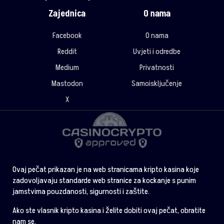
Zajednica
O nama
Facebook
O nama
Reddit
Uvjeti i odredbe
Medium
Privatnosti
Mastodon
Samoisključenje
X
Ovaj pečat prikazan je na web stranicama kripto kasina koje
zadovoljavaju standarde web stranice za kockanje s punim
jamstvima pouzdanosti, sigurnosti i zaštite.
Ako ste vlasnik kripto kasina i želite dobiti ovaj pečat, obratite
nam se.