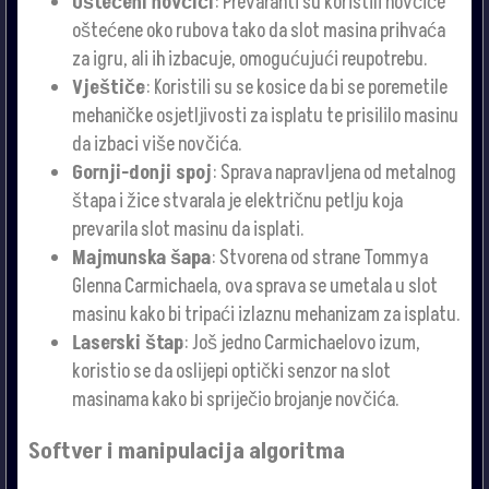
Oštećeni novčići
: Prevaranti su koristili novčiće
oštećene oko rubova tako da slot masina prihvaća
za igru, ali ih izbacuje, omogućujući reupotrebu.
Vještiče
: Koristili su se kosice da bi se poremetile
mehaničke osjetljivosti za isplatu te prisililo masinu
da izbaci više novčića.
Gornji-donji spoj
: Sprava napravljena od metalnog
štapa i žice stvarala je električnu petlju koja
prevarila slot masinu da isplati.
Majmunska šapa
: Stvorena od strane Tommya
Glenna Carmichaela, ova sprava se umetala u slot
masinu kako bi tripaći izlaznu mehanizam za isplatu.
Laserski štap
: Još jedno Carmichaelovo izum,
koristio se da oslijepi optički senzor na slot
masinama kako bi spriječio brojanje novčića.
Softver i manipulacija algoritma