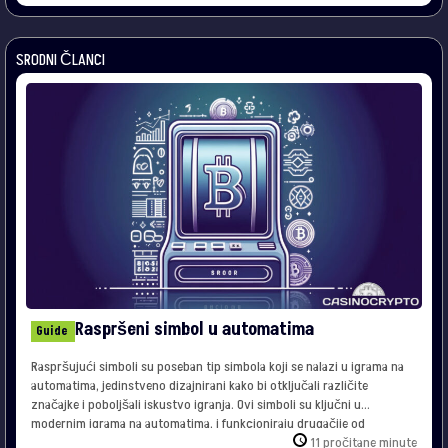
SRODNI ČLANCI
Raspršeni simbol u automatima
Guide
Raspršujući simboli su poseban tip simbola koji se nalazi u igrama na
automatima, jedinstveno dizajnirani kako bi otključali različite
značajke i poboljšali iskustvo igranja. Ovi simboli su ključni u
modernim igrama na automatima, i funkcioniraju drugačije od
standardnih simbola koji obično trebaju biti poravnati na isplatnoj liniji
11 pročitane minute