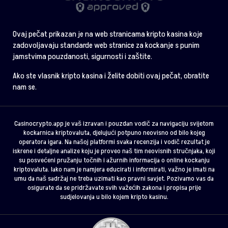
Ovaj pečat prikazan je na web stranicama kripto kasina koje
zadovoljavaju standarde web stranice za kockanje s punim
jamstvima pouzdanosti, sigurnosti i zaštite.
Ako ste vlasnik kripto kasina i želite dobiti ovaj pečat, obratite
nam se.
Casinocrypto.app je vaš izravan i pouzdan vodič za navigaciju svijetom
kockarnica kriptovaluta, djelujući potpuno neovisno od bilo kojeg
operatora igara. Na našoj platformi svaka recenzija i vodič rezultat je
iskrene i detaljne analize koju je proveo naš tim neovisnih stručnjaka, koji
su posvećeni pružanju točnih i ažurnih informacija o online kockanju
kriptovaluta. Iako nam je namjera educirati i informirati, važno je imati na
umu da naš sadržaj ne treba uzimati kao pravni savjet. Pozivamo vas da
osigurate da se pridržavate svih važećih zakona i propisa prije
sudjelovanja u bilo kojem kripto kasinu.