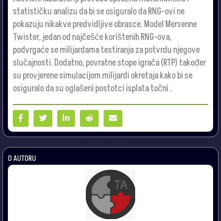
statističku analizu da bi se osiguralo da RNG-ovi ne
pokazuju nikakve predvidljive obrasce. Model Mersenne
Twister, jedan od najčešće korištenih RNG-ova,
podvrgaće se milijardama testiranja za potvrdu njegove
slučajnosti. Dodatno, povratne stope igrača (RTP) također
su provjerene simulacijom milijardi okretaja kako bi se
osiguralo da su oglašeni postotci isplata točni ​​.
O AUTORU