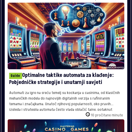
kako bi donijeli dobitak. Funkcionalnost Raspršujućih Simbola
Raspršujući […]
Optimalne taktike automata za klađenje:
Guide
Pobjedničke strategije i unutarnji savjeti
Automati za igre na sreću temelj su kockanja u casinima, od klasičnih
mehaničkih modela do najnovijih digitalnih verzija s rafiniranim
temama i značajkama. Unatoč njihovoj popularnosti, oko pravih
izgleda i strategija automata često vlada oblačić tajne, potaknut
mitovima i neutemeljenim tvrdnjama. Mnogi igrači nailaze na web
10 pročitane minute
stranice i vodiče koji obećavaju “tajne strategije” za pobjedu […]