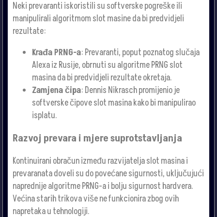
Neki prevaranti iskoristili su softverske pogreške ili
manipulirali algoritmom slot masine da bi predvidjeli
rezultate:
Krađa PRNG-a
: Prevaranti, poput poznatog slučaja
Alexa iz Rusije, obrnuti su algoritme PRNG slot
masina da bi predvidjeli rezultate okretaja.
Zamjena čipa
: Dennis Nikrasch promijenio je
softverske čipove slot masina kako bi manipulirao
isplatu.
Razvoj prevara i mjere suprotstavljanja
Kontinuirani obračun između razvijatelja slot masina i
prevaranata doveli su do povećane sigurnosti, uključujući
naprednije algoritme PRNG-a i bolju sigurnost hardvera.
Većina starih trikova više ne funkcionira zbog ovih
napretaka u tehnologiji.