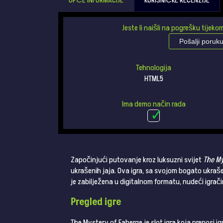
OPĆE INFORMACIJE
KORISNIČKE RECENZIJE
Jeste li naišli na pogrešku tijeko
Pošalji poruk
Tehnologija
HTML5
Ima demo način rada
Započinjući putovanje kroz luksuzni svijet
The My
ukrašenih jaja. Ova igra, sa svojom bogato ukrašen
je zabilježena u digitalnom formatu, nudeći igrači
Pregled igre
The Mystery of Faberge je slot igra koja prenosi ig