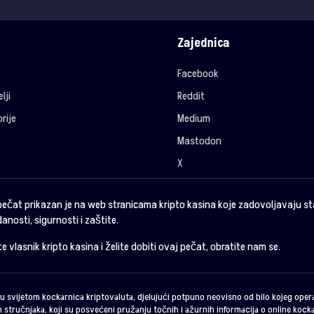
Zajednica
Facebook
lji
Reddit
rije
Medium
Mastodon
X
pečat prikazan je na web stranicama kripto kasina koje zadovoljavaju s
anosti, sigurnosti i zaštite.
e vlasnik kripto kasina i želite dobiti ovaj pečat, obratite nam se.
 svijetom kockarnica kriptovaluta, djelujući potpuno neovisno od bilo kojeg operat
ih stručnjaka, koji su posvećeni pružanju točnih i ažurnih informacija o online kockan