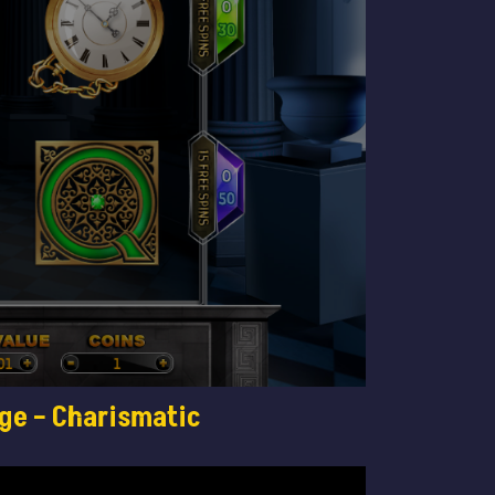
ge – Charismatic