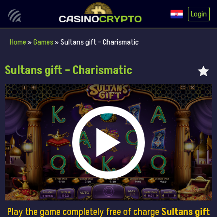
Login
Home
»
Games
»
Sultans gift – Charismatic
Sultans gift – Charismatic
Play the game completely free of charge
Sultans gift