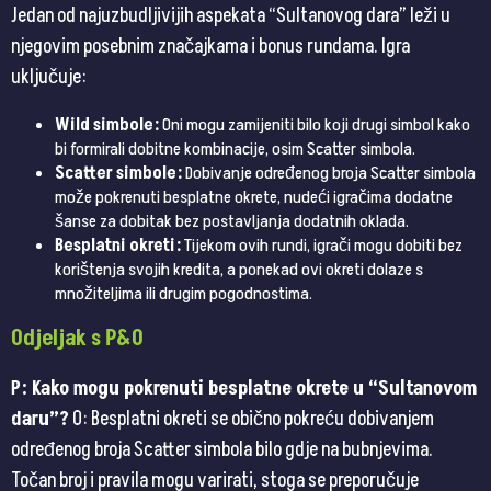
Jedan od najuzbudljivijih aspekata “Sultanovog dara” leži u
njegovim posebnim značajkama i bonus rundama. Igra
uključuje:
Wild simbole:
Oni mogu zamijeniti bilo koji drugi simbol kako
bi formirali dobitne kombinacije, osim Scatter simbola.
Scatter simbole:
Dobivanje određenog broja Scatter simbola
može pokrenuti besplatne okrete, nudeći igračima dodatne
šanse za dobitak bez postavljanja dodatnih oklada.
Besplatni okreti:
Tijekom ovih rundi, igrači mogu dobiti bez
korištenja svojih kredita, a ponekad ovi okreti dolaze s
množiteljima ili drugim pogodnostima.
Odjeljak s P&O
P: Kako mogu pokrenuti besplatne okrete u “Sultanovom
daru”?
O: Besplatni okreti se obično pokreću dobivanjem
određenog broja Scatter simbola bilo gdje na bubnjevima.
Točan broj i pravila mogu varirati, stoga se preporučuje