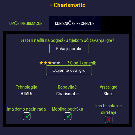
– Charismatic
OPĆE INFORMACIJE
KORISNIČKE RECENZIJE
Jeste li naišli na pogrešku tijekom učitavanja igre?
Pošalji poruku
★★★★★
★★★★★
3.0
od
1
korisnik
Ocijenite ovu igru
Tehnologija
Dobavljač
Vrsta igre
HTML5
Charismatic
Slots
Ima besplatne
Ima demo način rada
Mobilna podrška
okretaje