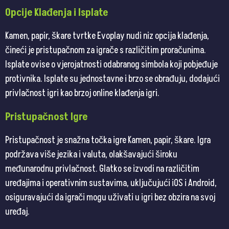
Opcije Klađenja i Isplate
Kamen, papir, škare tvrtke Evoplay nudi niz opcija klađenja,
čineći je pristupačnom za igrače s različitim proračunima.
Isplate ovise o vjerojatnosti odabranog simbola koji pobjeđuje
protivnika. Isplate su jednostavne i brzo se obrađuju, dodajući
privlačnost igri kao brzoj online klađenja igri.
Pristupačnost Igre
Pristupačnost je snažna točka igre Kamen, papir, škare. Igra
podržava više jezika i valuta, olakšavajući široku
međunarodnu privlačnost. Glatko se izvodi na različitim
uređajima i operativnim sustavima, uključujući iOS i Android,
osiguravajući da igrači mogu uživati u igri bez obzira na svoj
uređaj.