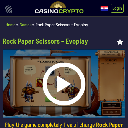
Login
Home
»
Games
»
Rock Paper Scissors – Evoplay
Rock Paper Scissors – Evoplay
Play the game completely free of charge
Rock Paper