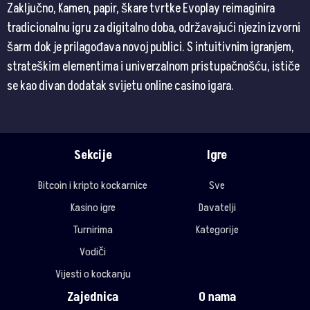
Zaključno, Kamen, papir, škare tvrtke Evoplay reimaginira
tradicionalnu igru za digitalno doba, održavajući njezin izvorni
šarm dok je prilagođava novoj publici. S intuitivnim igranjem,
strateškim elementima i univerzalnom pristupačnošću, ističe
se kao divan dodatak svijetu online casino igara.
Sekcije
Igre
Bitcoin i kripto kockarnice
Sve
Kasino igre
Davatelji
Turnirima
Kategorije
Vodiči
Vijesti o kockanju
Zajednica
O nama