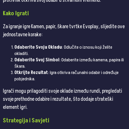
protivnik otkriva svoj odabir u stvarnom vremenu.
Kako Igrati
Za igranje igre Kamen, papir, škare tvrtke Evoplay, slijedite ove
jednostavne korake:
Odaberite Svoju Okladu
: Odlučite o iznosu koji želite
okladiti.
Odaberite Svoj Simbol
: Odaberite između kamena, papira ili
škara.
Otkrijte Rezultat
: Igra otkriva računalni odabir i određuje
pobjednika.
Igrači mogu prilagoditi svoje oklade između rundi, pregledati
svoje prethodne odabire i rezultate, što dodaje strateški
element igri.
Strategija i Savjeti