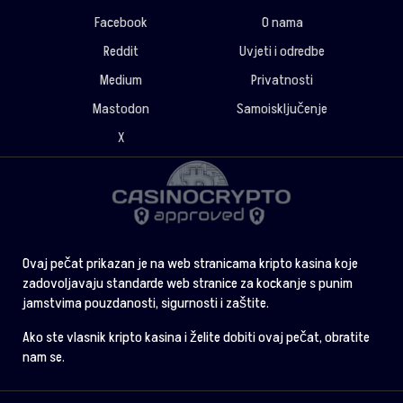
Facebook
O nama
Reddit
Uvjeti i odredbe
Medium
Privatnosti
Mastodon
Samoisključenje
X
Ovaj pečat prikazan je na web stranicama kripto kasina koje
zadovoljavaju standarde web stranice za kockanje s punim
jamstvima pouzdanosti, sigurnosti i zaštite.
Ako ste vlasnik kripto kasina i želite dobiti ovaj pečat, obratite
nam se.