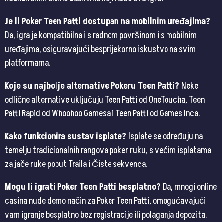
Je li Poker Teen Patti dostupan na mobilnim uređajima?
Da, igra je kompatibilna i s radnom površinom i s mobilnim
uređajima, osiguravajući besprijekorno iskustvo na svim
platformama.
Koje su najbolje alternative Pokeru Teen Patti?
Neke
odlične alternative uključuju Teen Patti od OneToucha, Teen
Patti Rapid od Whoohoo Gamesa i Teen Patti od Games Inca.
Kako funkcionira sustav isplate?
Isplate se određuju na
temelju tradicionalnih rangova poker ruku, s većim isplatama
za jače ruke poput Traila i Čiste sekvenca.
Mogu li igrati Poker Teen Patti besplatno?
Da, mnogi online
casina nude demo način za Poker Teen Patti, omogućavajući
vam igranje besplatno bez registracije ili polaganja depozita.