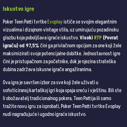
Iskustvo igre
Poker Teen Patti tvrtke
Evoplay
ističe se svojim elegantnim
vizualima i dizajnom vintage stila, uz umirujuću pozadinsku
glazbu koja poboljšava igraće iskustvo.
Visoki
RTP
(Povrat
igraču) od 97,5%
čini ga privlačnom opcijom za one koji žele
maksimizirati svoje potencijalne dobitke. Jednostavnost igre
čini je pristupačnom za početnike, dok je njezina strateška
dubina zadržava iskusne igrače angažiranima.
Ova igra je savršen izbor za sve koji žele uživati u
sofisticiranoj kartaškoj igri koja spaja sreću i vještinu. Bili ste
li obožavatelj tradicionalnog pokera, Teen Pattija ili samo
tražite novu igru za isprobati, Poker Teen Patti tvrtke Evoplay
nudi nagrađujuće i ugodno igraće iskustvo.