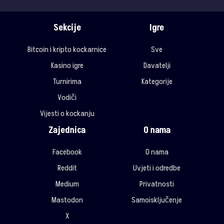
Sekcije
Igre
Bitcoin i kripto kockarnice
Sve
Kasino igre
Davatelji
Turnirima
Kategorije
Vodiči
Vijesti o kockanju
Zajednica
O nama
Facebook
O nama
Reddit
Uvjeti i odredbe
Medium
Privatnosti
Mastodon
Samoisključenje
X