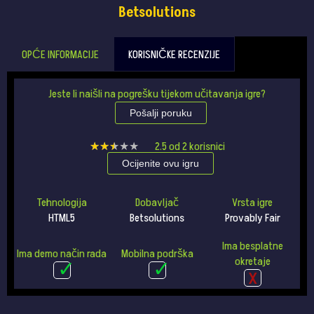
Betsolutions
OPĆE INFORMACIJE
KORISNIČKE RECENZIJE
Jeste li naišli na pogrešku tijekom učitavanja igre?
Pošalji poruku
★★★★★
★★★★★
2.5
od
2
korisnici
Ocijenite ovu igru
Tehnologija
Dobavljač
Vrsta igre
HTML5
Betsolutions
Provably Fair
Ima besplatne
Ima demo način rada
Mobilna podrška
okretaje