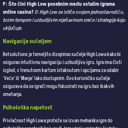
P: Što čini High Low posebnim među ostalim igrama
online casina?
O: High Low se ističe svojom jednostavnošću,
brzim tempom i uzbudljivim mješavinom sreće i strategije koju
uključuje.
Navigacija sučeljem
Betsolutions je temeljito dizajnirao sučelje High Lowa kako bi
osigurao intuitivnu navigaciju i uzbudljivu igru. Igra ima čisti
izgled, s trenutnom kartom istaknutom i opcijama za odabir
‘Veće’ ili ‘Manje’ lako dostupnim. Ovo korisničko sučelje
osigurava da se igrači mogu fokusirati na igru bez ikakvih
ometanja.
Psihološka napetost
Privlačnost High Lowa proteže se izvan mehanika igre do