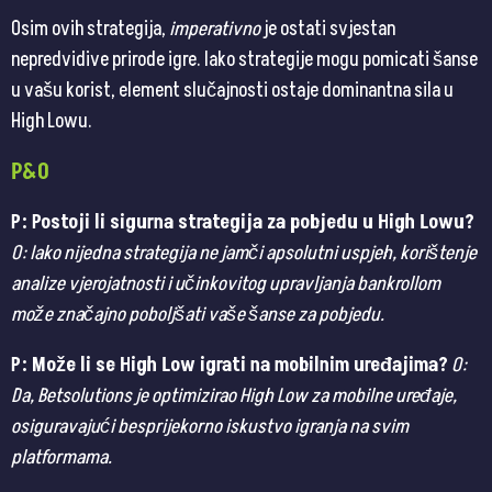
Osim ovih strategija,
imperativno
je ostati svjestan
nepredvidive prirode igre. Iako strategije mogu pomicati šanse
u vašu korist, element slučajnosti ostaje dominantna sila u
High Lowu.
P&O
P: Postoji li sigurna strategija za pobjedu u High Lowu?
O: Iako nijedna strategija ne jamči apsolutni uspjeh, korištenje
analize vjerojatnosti i učinkovitog upravljanja bankrollom
može značajno poboljšati vaše šanse za pobjedu.
P: Može li se High Low igrati na mobilnim uređajima?
O:
Da, Betsolutions je optimizirao High Low za mobilne uređaje,
osiguravajući besprijekorno iskustvo igranja na svim
platformama.