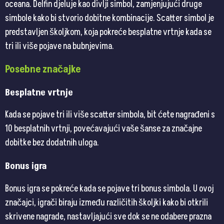
oceana. Delfin djeluje kao divlji simbol, zamjenjujući druge
simbole kako bi stvorio dobitne kombinacije. Scatter simbol je
predstavljen školjkom, koja pokreće besplatne vrtnje kada se
tri ili više pojave na bubnjevima​​.
Posebne značajke
Besplatne vrtnje
Kada se pojave tri ili više scatter simbola, bit ćete nagrađeni s
10 besplatnih vrtnji, povećavajući vaše šanse za značajne
dobitke bez dodatnih uloga​​.
Bonus igra
Bonus igra se pokreće kada se pojave tri bonus simbola. U ovoj
značajci, igrači biraju između različitih školjki kako bi otkrili
skrivene nagrade, nastavljajući sve dok se ne odabere prazna