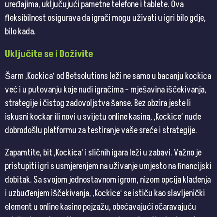
uređajima, uključujući pametne telefone i tablete. Ova
fleksibilnost osigurava da igrači mogu uživati u igri bilo gdje,
bilo kada.
Uključite se i Doživite
Šarm ‚Kockica‘ od Betsolutions leži ne samo u bacanju kockica
već i u putovanju koje nudi igračima – mješavina iščekivanja,
strategije i čistog zadovoljstva šanse. Bez obzira jeste li
iskusni kockar ili novi u svijetu online kasina, ‚Kockice‘ nude
dobrodošlu platformu za testiranje vaše sreće i strategije.
Zapamtite, bit ‚Kockica‘ i sličnih igara leži u zabavi. Važno je
pristupiti igri s usmjerenjem na uživanje umjesto na financijski
dobitak. Sa svojom jednostavnom igrom, nizom opcija klađenja
i uzbuđenjem iščekivanja, ‚Kockice‘ se ističu kao slavljenički
element u online kasino pejzažu, obećavajući očaravajuću