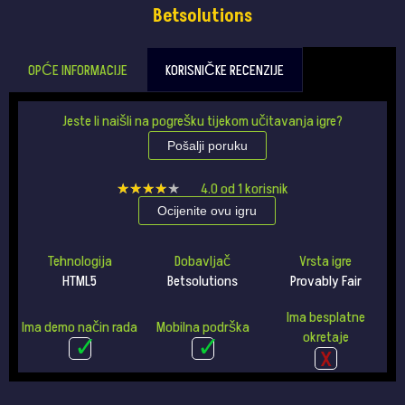
Betsolutions
OPĆE INFORMACIJE
KORISNIČKE RECENZIJE
Jeste li naišli na pogrešku tijekom učitavanja igre?
Pošalji poruku
★★★★★
★★★★★
4.0
od
1
korisnik
Ocijenite ovu igru
Tehnologija
Dobavljač
Vrsta igre
HTML5
Betsolutions
Provably Fair
Ima besplatne
Ima demo način rada
Mobilna podrška
okretaje