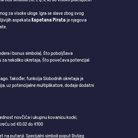
čnog za visoke uloge. Igra se slave zbog svog
ljivijih aspekata
Kapetana Pirata
je njegova
ate.
andera i bonus simbola), što poboljšava
u za nekoliko okretaja, što povećava potencijal
ago. Također, funkcija Slobodnih okretaja je
ja, uz potencijalne multiplikatore, dodaje dodatni
jednost novčića i ukupnu kovanicu kocki,
eću od €0.02 do €100 ​​
 na putanji. Specijalni simboli poput Divljeg