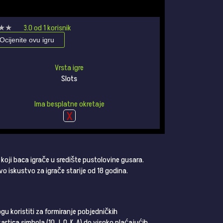
★★
★★
3.0
od
1
korisnik
Ocijenite ovu igru
Vrsta igre
Slots
Ima besplatne okretaje
koji baca igrače u središte pustolovine gusara.
o iskustvo za igrače starije od 18 godina.
ogu koristiti za formiranje pobjedničkih
rtica simbola (10, J, Q, K, A) do visoko plaćajućih