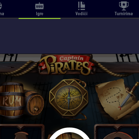
na
Igre
Vodiči
Turnirima