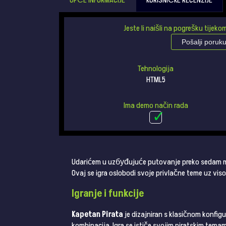
OPĆE INFORMACIJE
KORISNIČKE RECENZIJE
Jeste li naišli na pogrešku tijeko
Pošalji poruk
Tehnologija
HTML5
Ima demo način rada
Udarićem u uzбуđujuće putovanje preko sedam m
Ovaj se igra oslobodi svoje privlačne teme uz vis
Igranje i funkcije
Kapetan Pirata
je dizajniran s klasičnom konfigur
kombinacija. Igra se ističe svojim piratskim temama