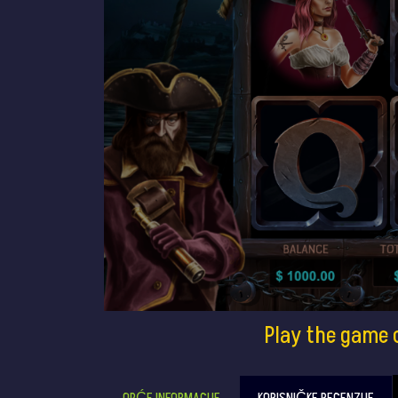
Play the game 