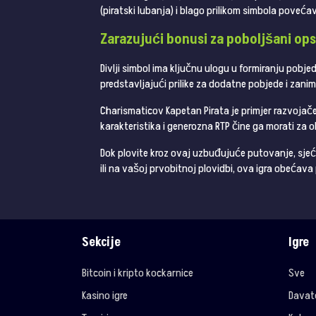
(piratski lubanja) i blago prilikom simbola povećav
Zarazujući bonusi za poboljšani ops
Divlji simbol ima ključnu ulogu u formiranju pobje
predstavljajući prilike za dodatne pobjede i zaniml
Charismaticov Kapetan Pirata je primjer razvojače
karakteristika i generozna RTP čine ga morati za o
Dok plovite kroz ovaj uzbuđujuće putovanje, sjeća
ili na vašoj prvobitnoj plovidbi, ova igra obećava
Sekcije
Igre
Bitcoin i kripto kockarnice
Sve
Kasino igre
Davate