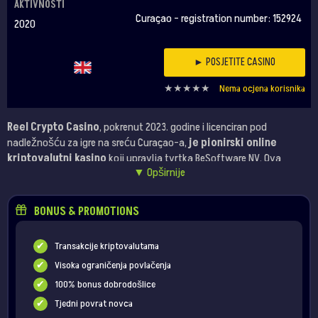
AKTIVNOSTI
Curaçao - registration number: 152924
2020
►
POSJETITE CASINO
★★★★★
★★★★★
Nema ocjena korisnika
Reel Crypto Casino
, pokrenut 2023. godine i licenciran pod
nadležnošću za igre na sreću Curaçao-a,
je pionirski online
kriptovalutni kasino
koji upravlja tvrtka BeSoftware NV. Ova
▼ Opširnije
višejezična platforma prilagođena je globalnoj publici i nudi
uzbudljivo iskustvo igranja igara na siguran i odgovoran način.
Zaronite u detaljno istraživanje ponude Reel Crypto-a, od inovativne
BONUS & PROMOTIONS
tehnologije do predanosti zadovoljstvu igrača.
Transakcije kriptovalutama
Igre i Softver u Reel Crypto Casinu
Visoka ograničenja povlačenja
Reel Crypto Casino se ističe bogatom ponudom od preko 5.000 igara,
100% bonus dobrodošlice
uključujući popularne slot igre, uzbudljiva iskustva uživo iz casina te
Tjedni povrat novca
strategijske stolne igre. Sa softverskim divovima poput