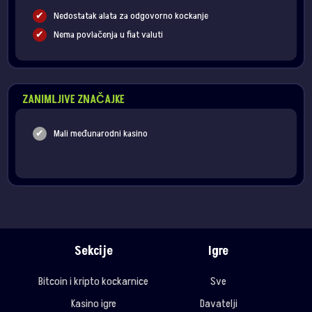
Nedostatak alata za odgovorno kockanje
Nema povlačenja u fiat valuti
ZANIMLJIVE ZNAČAJKE
Mali međunarodni kasino
Sekcije
Igre
Bitcoin i kripto kockarnice
Sve
Kasino igre
Davatelji