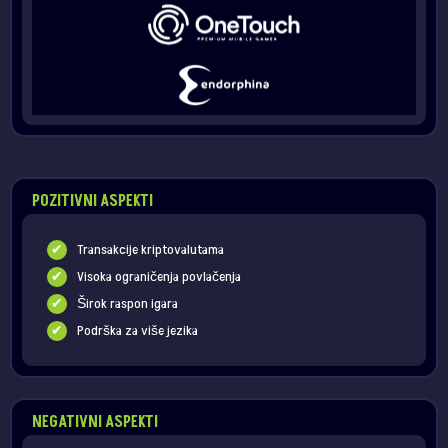
podršku, odzivni tim Reel Crypto-a je spreman pomoći. Otkrijte
predanost zadovoljstvu korisnika koja čini Reel Crypto pouzdanim
imenom u online casinima.
Sigurnost i Pošteno Igranje u Reel Crypto Casinu
Reel Crypto Casino osigurava sigurno igračko okruženje s
tehnologijom enkripcije najnovije generacije za zaštitu osobnih
podataka i detalja transakcija. Posvećen poštenom igranju, kasino
POZITIVNI ASPEKTI
se pridržava strogih regulatornih standarda i pruža transparentne
prakse igranja. Saznajte o mjerama koje Reel Crypto poduzima kako
bi zaštitio vaše iskustvo igranja i održao integritet i povjerenje.
Transakcije kriptovalutama
Visoka ograničenja povlačenja
Širok raspon igara
Podrška za više jezika
NEGATIVNI ASPEKTI