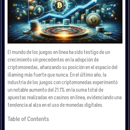
El mundo de los juegos en línea ha sido testigo de un
crecimiento sin precedentes en la adopción de
criptomonedas, afianzando su posición en el espacio del
iGaming más fuerte que nunca. En el último año, la
industria de los juegos con criptomonedas experimentó
un notable aumento del 21.1% en la suma total de
apuestas realizadas en casinos en línea, evidenciando una
tendencia al alza en el uso de monedas digitales.
Table of Contents