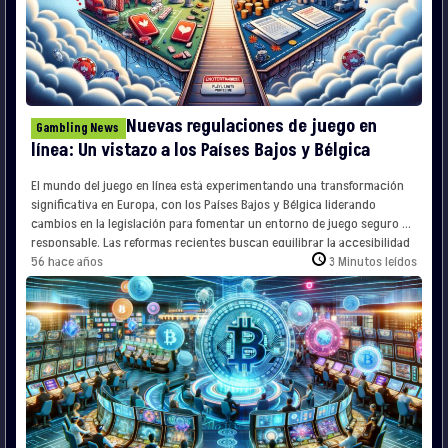
Nuevas regulaciones de juego en
Gambling News
línea: Un vistazo a los Países Bajos y Bélgica
El mundo del juego en línea está experimentando una transformación
significativa en Europa, con los Países Bajos y Bélgica liderando
cambios en la legislación para fomentar un entorno de juego seguro y
responsable. Las reformas recientes buscan equilibrar la accesibilidad
al juego en línea con medidas preventivas contra el juego patológico y
56 hace años
3 Minutos leídos
las pérdidas financieras […]