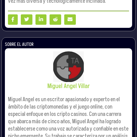
vez más diversa y tecnológicamente inclinada.
SOBRE EL AUTOR
Miguel Angel Villar
Miguel Angel es un escritor apasionado y experto en el
ámbito de las criptomonedas y el juego online, con
especial enfoque en los cripto casinos. Con una carrera
que abarca más de cinco años, Miguel Angel ha logrado
establecerse como una voz autorizada y confiable en este
nicho emergente. Su trabajo se caracteriza por un análisis