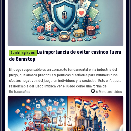
La importancia de evitar casinos fuera
Gambling News
de Gamstop
El juego responsable es un concepto fundamental en la industria del
juego, que abarca prácticas y políticas diseñadas para minimizar los
efectos negativos del juego en individuos y la sociedad. Este enfoque
responsable del juego implica ver el juego como una forma de
entretenimiento y no como una fuente de ingresos, asegurando que se
56 hace años
6 Minutos leídos
lleve […]