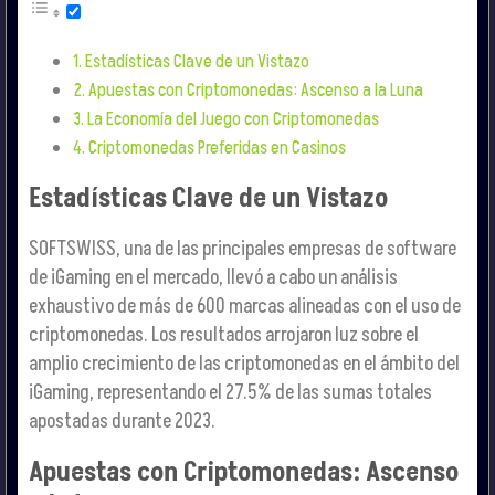
Estadísticas Clave de un Vistazo
Apuestas con Criptomonedas: Ascenso a la Luna
La Economía del Juego con Criptomonedas
Criptomonedas Preferidas en Casinos
Estadísticas Clave de un Vistazo
SOFTSWISS, una de las principales empresas de software
de iGaming en el mercado, llevó a cabo un análisis
exhaustivo de más de 600 marcas alineadas con el uso de
criptomonedas. Los resultados arrojaron luz sobre el
amplio crecimiento de las criptomonedas en el ámbito del
iGaming, representando el 27.5% de las sumas totales
apostadas durante 2023.
Apuestas con Criptomonedas: Ascenso