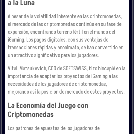
a la Luna
A pesar de la volatilidad inherente en las criptomonedas,
el mercado de las criptomonedas continúa en su fase de
expansión, encontrando terreno fértil en el mundo del
iGaming. Los pagos digitales, con sus ventajas de
transacciones rápidas y anonimato, se han convertido en
un atractivo significativo para los jugadores.
Vitali Matsukevich, COO de SOFTSWISS, hizo hincapié en la
importancia de adaptar los proyectos de iGaming a las
necesidades de los jugadores de criptomonedas,
mejorando así la posición de mercado de estos proyectos.
La Economía del Juego con
Criptomonedas
Los patrones de apuestas de los jugadores de