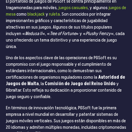
El portafolio de juegos de PGSoft se centra principalmente en
tragamonedas para móviles,
juegos casuales
, y algunos
juegos de
mesa
como
blackjack
y
ruleta
. Son conocidos por integrar
impresionantes gráficos y características de jugabilidad
atractivas en sus juegos. Algunos de sus títulos populares
incluyen «
Medusa II
«, «
Tree of Fortune
» y «
Plushy Frenzy
«, cada
uno ofreciendo un tema distintivo y una experiencia de juego
única.
Uno de los aspectos clave de las operaciones de PGSoft es su
compromiso con el juego responsable y el cumplimiento de
estándares internacionales, como lo demuestran sus
certificaciones de organismos reguladores como la
Autoridad de
Juegos de Malta
, la
Comisión de Juego del Reino Unido
y
Gibraltar. Esto refleja su dedicación a proporcionar contenido de
juego seguro y confiable.
En términos de innovación tecnológica, PGSoft fue la primera
empresa a nivel mundial en desarrollar y patentar sistemas de
juegos móviles verticales. Sus juegos están disponibles en más de
20 idiomas y admiten múltiples monedas, incluidas criptomonedas