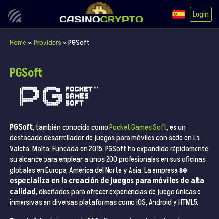
Login
Home
»
Providers
»
PGSoft
PGSoft
PGSoft
, también conocido como
Pocket Games Soft
, es un
destacado desarrollador de juegos para móviles con sede en La
Valeta, Malta. Fundada en 2015, PGSoft ha expandido rápidamente
su alcance para emplear a unos 200 profesionales en sus oficinas
globales en Europa, América del Norte y Asia. La empresa
se
especializa en la creación de juegos para móviles de alta
calidad
, diseñados para ofrecer experiencias de juego únicas e
inmersivas en diversas plataformas como iOS, Android y HTML5.