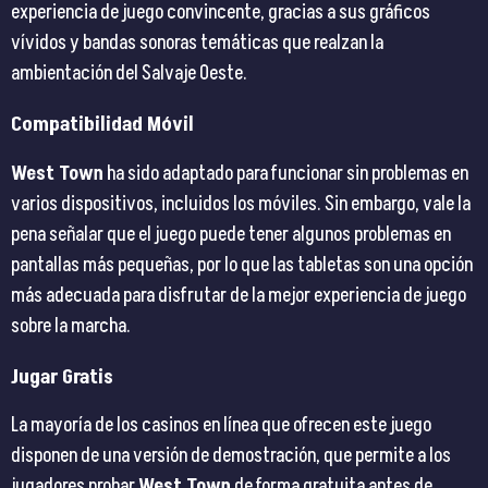
experiencia de juego convincente, gracias a sus gráficos
vívidos y bandas sonoras temáticas que realzan la
ambientación del Salvaje Oeste.
Compatibilidad Móvil
West Town
ha sido adaptado para funcionar sin problemas en
varios dispositivos, incluidos los móviles. Sin embargo, vale la
pena señalar que el juego puede tener algunos problemas en
pantallas más pequeñas, por lo que las tabletas son una opción
más adecuada para disfrutar de la mejor experiencia de juego
sobre la marcha.
Jugar Gratis
La mayoría de los casinos en línea que ofrecen este juego
disponen de una versión de demostración, que permite a los
jugadores probar
West Town
de forma gratuita antes de