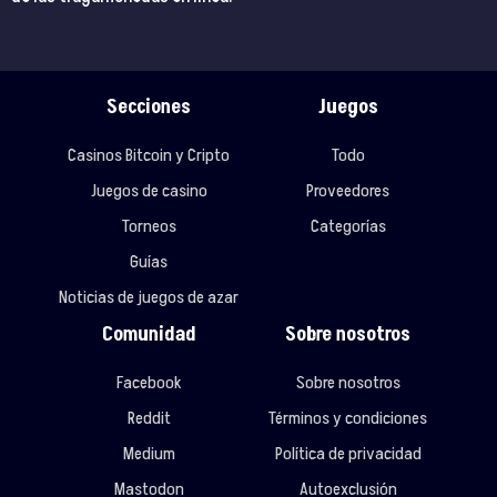
Secciones
Juegos
Casinos Bitcoin y Cripto
Todo
Juegos de casino
Proveedores
Torneos
Categorías
Guías
Noticias de juegos de azar
Comunidad
Sobre nosotros
Facebook
Sobre nosotros
Reddit
Términos y condiciones
Medium
Política de privacidad
Mastodon
Autoexclusión