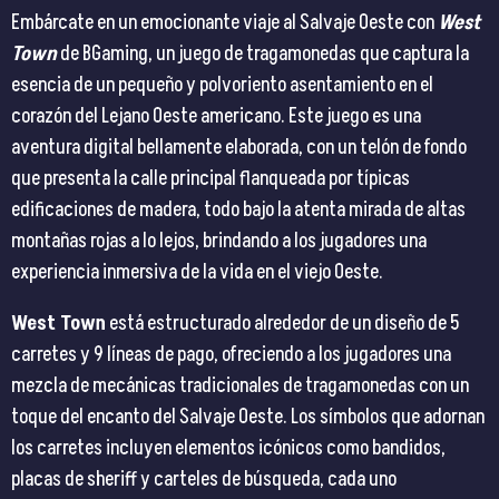
Embárcate en un emocionante viaje al Salvaje Oeste con
West
Town
de BGaming, un juego de tragamonedas que captura la
esencia de un pequeño y polvoriento asentamiento en el
corazón del Lejano Oeste americano. Este juego es una
aventura digital bellamente elaborada, con un telón de fondo
que presenta la calle principal flanqueada por típicas
edificaciones de madera, todo bajo la atenta mirada de altas
montañas rojas a lo lejos, brindando a los jugadores una
experiencia inmersiva de la vida en el viejo Oeste.
West Town
está estructurado alrededor de un diseño de 5
carretes y 9 líneas de pago, ofreciendo a los jugadores una
mezcla de mecánicas tradicionales de tragamonedas con un
toque del encanto del Salvaje Oeste. Los símbolos que adornan
los carretes incluyen elementos icónicos como bandidos,
placas de sheriff y carteles de búsqueda, cada uno