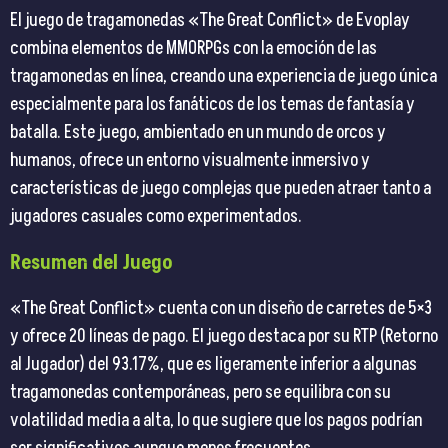
El juego de tragamonedas «The Great Conflict» de Evoplay
combina elementos de MMORPGs con la emoción de las
tragamonedas en línea, creando una experiencia de juego única
especialmente para los fanáticos de los temas de fantasía y
batalla. Este juego, ambientado en un mundo de orcos y
humanos, ofrece un entorno visualmente inmersivo y
características de juego complejas que pueden atraer tanto a
jugadores casuales como experimentados.
Resumen del Juego
«The Great Conflict» cuenta con un diseño de carretes de 5×3
y ofrece 20 líneas de pago. El juego destaca por su RTP (Retorno
al Jugador) del 93.17%, que es ligeramente inferior a algunas
tragamonedas contemporáneas, pero se equilibra con su
volatilidad media a alta, lo que sugiere que los pagos podrían