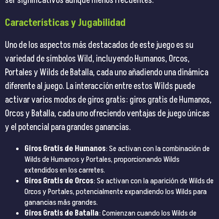
ser significativos aunque menos frecuentes.
Características y Jugabilidad
Uno de los aspectos más destacados de este juego es su
variedad de símbolos Wild, incluyendo Humanos, Orcos,
Portales y Wilds de Batalla, cada uno añadiendo una dinámica
diferente al juego. La interacción entre estos Wilds puede
activar varios modos de giros gratis: giros gratis de Humanos,
Orcos y Batalla, cada uno ofreciendo ventajas de juego únicas
y el potencial para grandes ganancias.
Giros Gratis de Humanos
: Se activan con la combinación de
Wilds de Humanos y Portales, proporcionando Wilds
extendidos en los carretes.
Giros Gratis de Orcos
: Se activan con la aparición de Wilds de
Orcos y Portales, potencialmente expandiendo los Wilds para
ganancias más grandes.
Giros Gratis de Batalla
: Comienzan cuando los Wilds de