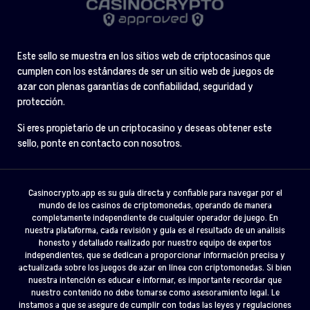
Este sello se muestra en los sitios web de criptocasinos que
cumplen con los estándares de ser un sitio web de juegos de
azar con plenas garantías de confiabilidad, seguridad y
protección.
Si eres propietario de un criptocasino y deseas obtener este
sello, ponte en contacto con nosotros.
Casinocrypto.app es su guía directa y confiable para navegar por el
mundo de los casinos de criptomonedas, operando de manera
completamente independiente de cualquier operador de juego. En
nuestra plataforma, cada revisión y guía es el resultado de un análisis
honesto y detallado realizado por nuestro equipo de expertos
independientes, que se dedican a proporcionar información precisa y
actualizada sobre los juegos de azar en línea con criptomonedas. Si bien
nuestra intención es educar e informar, es importante recordar que
nuestro contenido no debe tomarse como asesoramiento legal. Le
instamos a que se asegure de cumplir con todas las leyes y regulaciones