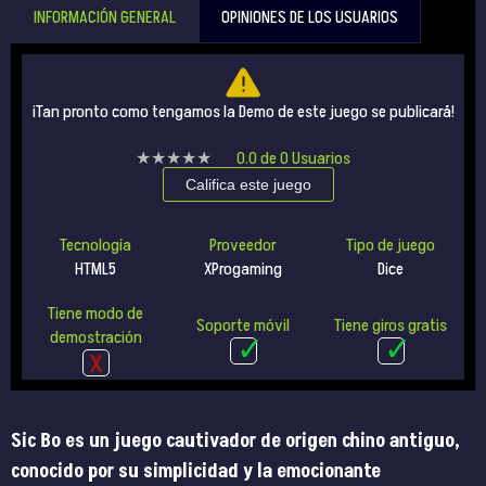
INFORMACIÓN GENERAL
OPINIONES DE LOS USUARIOS
¡Tan pronto como tengamos la Demo de este juego se publicará!
★★★★★
★★★★★
0.0
de
0
Usuarios
Califica este juego
Tecnología
Proveedor
Tipo de juego
HTML5
XProgaming
Dice
Tiene modo de
Soporte móvil
Tiene giros gratis
demostración
Sic Bo es un juego cautivador de origen chino antiguo,
conocido por su simplicidad y la emocionante