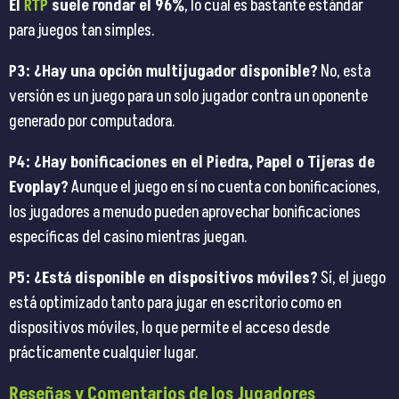
El
RTP
suele rondar el 96%
, lo cual es bastante estándar
para juegos tan simples.
P3: ¿Hay una opción multijugador disponible?
No, esta
versión es un juego para un solo jugador contra un oponente
generado por computadora.
P4: ¿Hay bonificaciones en el Piedra, Papel o Tijeras de
Evoplay?
Aunque el juego en sí no cuenta con bonificaciones,
los jugadores a menudo pueden aprovechar bonificaciones
específicas del casino mientras juegan.
P5: ¿Está disponible en dispositivos móviles?
Sí, el juego
está optimizado tanto para jugar en escritorio como en
dispositivos móviles, lo que permite el acceso desde
prácticamente cualquier lugar.
Reseñas y Comentarios de los Jugadores