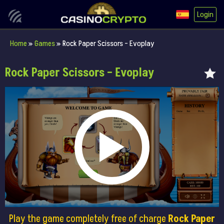
Login
Home
»
Games
»
Rock Paper Scissors – Evoplay
Rock Paper Scissors – Evoplay
Play the game completely free of charge
Rock Paper