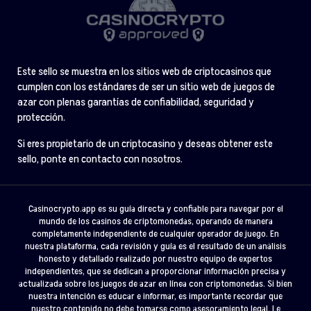
Este sello se muestra en los sitios web de criptocasinos que
cumplen con los estándares de ser un sitio web de juegos de
azar con plenas garantías de confiabilidad, seguridad y
protección.
Si eres propietario de un criptocasino y deseas obtener este
sello, ponte en contacto con nosotros.
Casinocrypto.app es su guía directa y confiable para navegar por el
mundo de los casinos de criptomonedas, operando de manera
completamente independiente de cualquier operador de juego. En
nuestra plataforma, cada revisión y guía es el resultado de un análisis
honesto y detallado realizado por nuestro equipo de expertos
independientes, que se dedican a proporcionar información precisa y
actualizada sobre los juegos de azar en línea con criptomonedas. Si bien
nuestra intención es educar e informar, es importante recordar que
nuestro contenido no debe tomarse como asesoramiento legal. Le