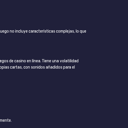
juego no incluye características complejas, lo que
uegos de casino en línea. Tiene una volatilidad
propias cartas, con sonidos añadidos para el
te​​​​.