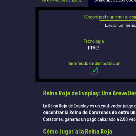
INFORMACIÓN GENERAL
OPINIONES DE LOS USUA
¿Encontraste un error al car
Enviar un mens
Tecnología
HTML5
Tiene modo de demostración
Reina Roja de Evoplay: Una Breve De
La Reina Roja de Evoplay es un cautivador juego d
encontrar la Reina de Corazones de entre un
Corazones, ganarás un pago calculado a 2.88 veces tu
Cómo Jugar a la Reina Roja