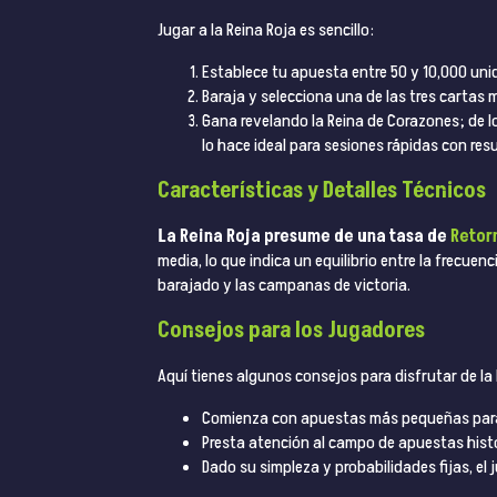
Jugar a la Reina Roja es sencillo:
Establece tu apuesta entre 50 y 10,000 uni
Baraja y selecciona una de las tres cartas
Gana revelando la Reina de Corazones; de lo
lo hace ideal para sesiones rápidas con result
Características y Detalles Técnicos
La Reina Roja presume de una tasa de
Retor
media, lo que indica un equilibrio entre la frecue
barajado y las campanas de victoria​​​​.
Consejos para los Jugadores
Aquí tienes algunos consejos para disfrutar de la 
Comienza con apuestas más pequeñas para 
Presta atención al campo de apuestas histór
Dado su simpleza y probabilidades fijas, el 