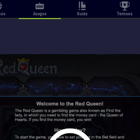
nos
Juegos
Guías
Torneos