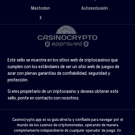
Mastodon
Autoexclusión
X
Este sello se muestra en los sitios web de criptocasinos que
cumplen con los estándares de ser un sitio web de juegos de
azar con plenas garantías de confiabilidad, seguridad y
protección.
Si eres propietario de un criptocasino y deseas obtener este
sello, ponte en contacto con nosotros.
Casinocrypto.app es su guía directa y confiable para navegar por el
mundo de los casinos de criptomonedas, operando de manera
completamente independiente de cualquier operador de juego. En