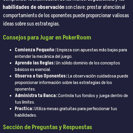
habilidades de observación
son clave; prestar atención al
comportamiento de los oponentes puede proporcionar valiosas
ideas sobre sus estrategias.
Consejos para Jugar en PokerRoom
Comienza Pequeño:
Empieza con apuestas más bajas para
entender la mecánica del juego.
Aprende las Reglas:
Un sólido dominio de los conceptos
básicos es esencial.
Observa a tus Oponentes:
La observación cuidadosa puede
proporcionar información sobre las estrategias de los
oponentes.
Administra tu Banca:
Controla tus fondos y juega dentro de
tus límites.
Practica:
Utiliza mesas gratuitas para perfeccionar tus
habilidades.
Sección de Preguntas y Respuestas