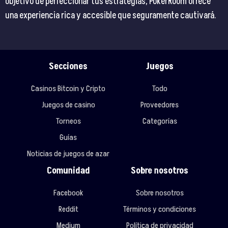
objetivo de perfeccionar tus estrategias, PokerRoom ofrece
una experiencia rica y accesible que seguramente cautivará.
Secciones
Juegos
Casinos Bitcoin y Cripto
Todo
Juegos de casino
Proveedores
Torneos
Categorías
Guías
Noticias de juegos de azar
Comunidad
Sobre nosotros
Facebook
Sobre nosotros
Reddit
Términos y condiciones
Medium
Política de privacidad