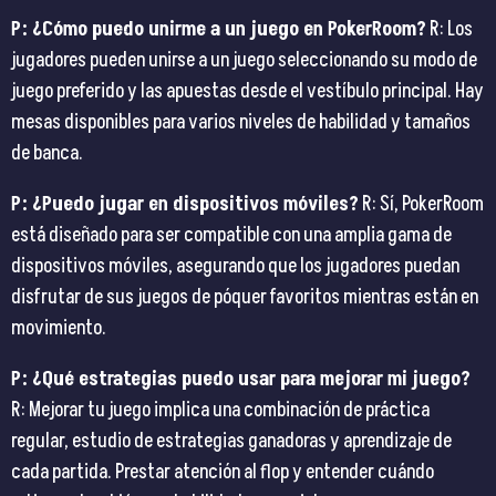
P: ¿Cómo puedo unirme a un juego en PokerRoom?
R: Los
jugadores pueden unirse a un juego seleccionando su modo de
juego preferido y las apuestas desde el vestíbulo principal. Hay
mesas disponibles para varios niveles de habilidad y tamaños
de banca.
P: ¿Puedo jugar en dispositivos móviles?
R: Sí, PokerRoom
está diseñado para ser compatible con una amplia gama de
dispositivos móviles, asegurando que los jugadores puedan
disfrutar de sus juegos de póquer favoritos mientras están en
movimiento.
P: ¿Qué estrategias puedo usar para mejorar mi juego?
R: Mejorar tu juego implica una combinación de práctica
regular, estudio de estrategias ganadoras y aprendizaje de
cada partida. Prestar atención al flop y entender cuándo