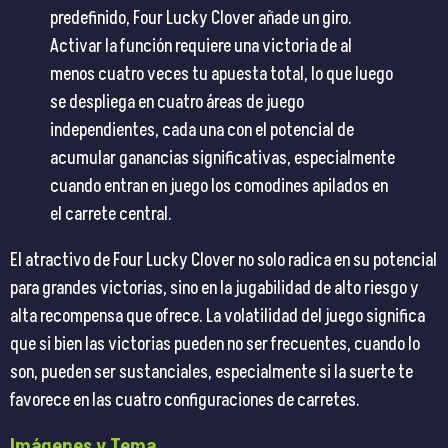
predefinido, Four Lucky Clover añade un giro.
Activar la función requiere una victoria de al
menos cuatro veces tu apuesta total, lo que luego
se despliega en cuatro áreas de juego
independientes, cada una con el potencial de
acumular ganancias significativas, especialmente
cuando entran en juego los comodines apilados en
el carrete central.
El atractivo de Four Lucky Clover no solo radica en su potencial
para grandes victorias, sino en la jugabilidad de alto riesgo y
alta recompensa que ofrece. La volatilidad del juego significa
que si bien las victorias pueden no ser frecuentes, cuando lo
son, pueden ser sustanciales, especialmente si la suerte te
favorece en las cuatro configuraciones de carretes.
Imágenes y Tema