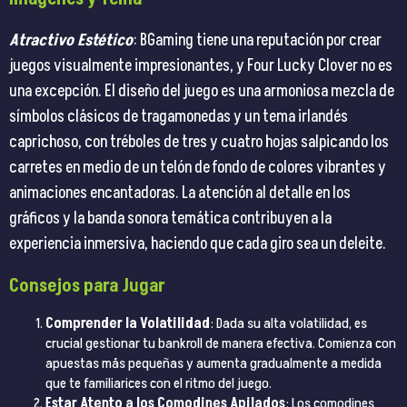
Atractivo Estético
: BGaming tiene una reputación por crear
juegos visualmente impresionantes, y Four Lucky Clover no es
una excepción. El diseño del juego es una armoniosa mezcla de
símbolos clásicos de tragamonedas y un tema irlandés
caprichoso, con tréboles de tres y cuatro hojas salpicando los
carretes en medio de un telón de fondo de colores vibrantes y
animaciones encantadoras. La atención al detalle en los
gráficos y la banda sonora temática contribuyen a la
experiencia inmersiva, haciendo que cada giro sea un deleite.
Consejos para Jugar
Comprender la Volatilidad
: Dada su alta volatilidad, es
crucial gestionar tu bankroll de manera efectiva. Comienza con
apuestas más pequeñas y aumenta gradualmente a medida
que te familiarices con el ritmo del juego.
Estar Atento a los Comodines Apilados
: Los comodines