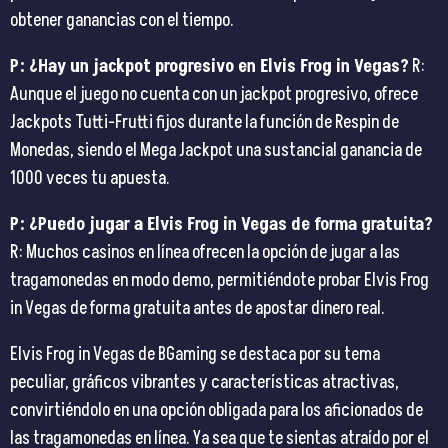
obtener ganancias con el tiempo.
P: ¿Hay un jackpot progresivo en Elvis Frog in Vegas?
R:
Aunque el juego no cuenta con un jackpot progresivo, ofrece
Jackpots Tutti-Frutti fijos durante la función de Respin de
Monedas, siendo el Mega Jackpot una sustancial ganancia de
1000 veces tu apuesta.
P: ¿Puedo jugar a Elvis Frog in Vegas de forma gratuita?
R: Muchos casinos en línea ofrecen la opción de jugar a las
tragamonedas en modo demo, permitiéndote probar Elvis Frog
in Vegas de forma gratuita antes de apostar dinero real.
Elvis Frog in Vegas de BGaming se destaca por su tema
peculiar, gráficos vibrantes y características atractivas,
convirtiéndolo en una opción obligada para los aficionados de
las tragamonedas en línea. Ya sea que te sientas atraído por el