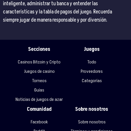
inteligente, administrar tu banca y entender las
características y la tabla de pagos del juego. Recuerda
siempre jugar de manera responsable y por diversión.
Secciones
Juegos
Casinos Bitcoin y Cripto
Todo
Juegos de casino
Proveedores
Torneos
Categorías
Guías
Noticias de juegos de azar
Comunidad
Sobre nosotros
Facebook
Sobre nosotros