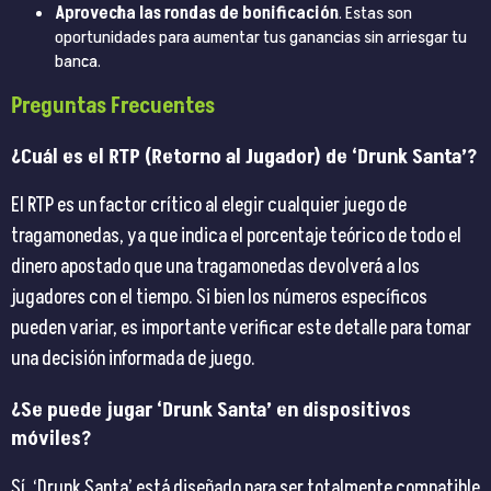
Aprovecha las rondas de bonificación
. Estas son
oportunidades para aumentar tus ganancias sin arriesgar tu
banca.
Preguntas Frecuentes
¿Cuál es el RTP (Retorno al Jugador) de ‘Drunk Santa’?
El RTP es un factor crítico al elegir cualquier juego de
tragamonedas, ya que indica el porcentaje teórico de todo el
dinero apostado que una tragamonedas devolverá a los
jugadores con el tiempo. Si bien los números específicos
pueden variar, es importante verificar este detalle para tomar
una decisión informada de juego.
¿Se puede jugar ‘Drunk Santa’ en dispositivos
móviles?
Sí, ‘Drunk Santa’ está diseñado para ser totalmente compatible