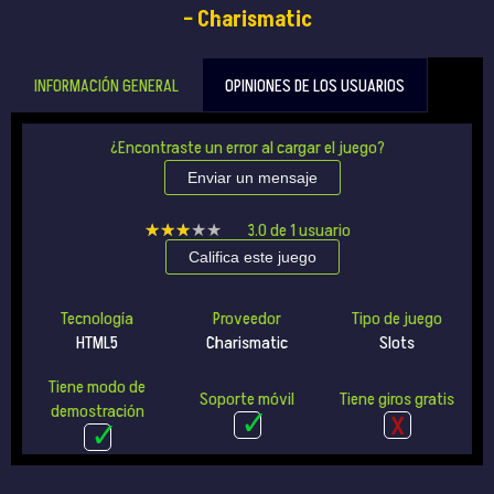
– Charismatic
INFORMACIÓN GENERAL
OPINIONES DE LOS USUARIOS
¿Encontraste un error al cargar el juego?
Enviar un mensaje
★★★★★
★★★★★
3.0
de
1
usuario
Califica este juego
Tecnología
Proveedor
Tipo de juego
HTML5
Charismatic
Slots
Tiene modo de
Soporte móvil
Tiene giros gratis
demostración