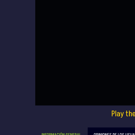
Play th