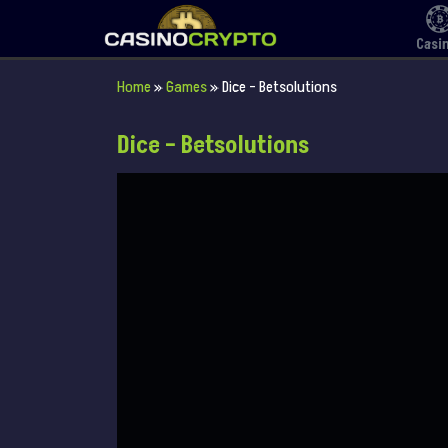
Casi
Home
»
Games
»
Dice – Betsolutions
Dice – Betsolutions