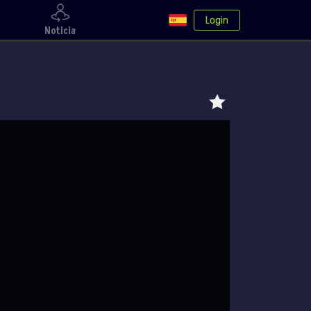
Login
Noticia