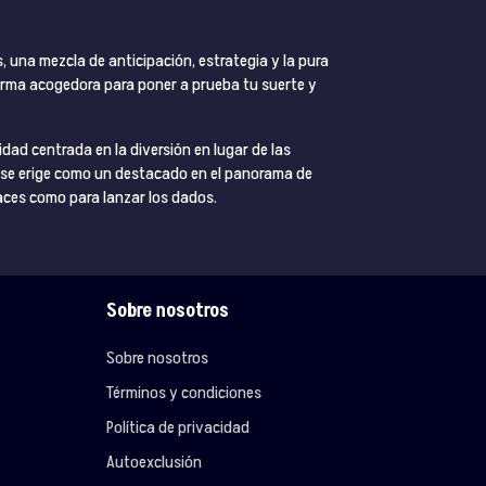
s, una mezcla de anticipación, estrategia y la pura
forma acogedora para poner a prueba tu suerte y
idad centrada en la diversión en lugar de las
e‘ se erige como un destacado en el panorama de
aces como para lanzar los dados.
Sobre nosotros
Sobre nosotros
Términos y condiciones
Política de privacidad
Autoexclusión