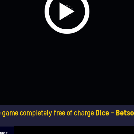
e game completely free of charge
Dice – Bets