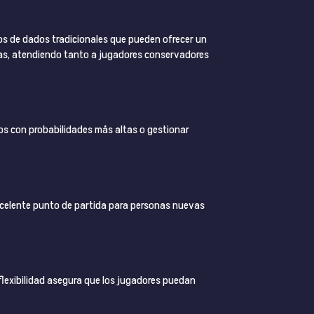
gos de dados tradicionales que pueden ofrecer un
stas, atendiendo tanto a jugadores conservadores
os con probabilidades más altas o gestionar
n excelente punto de partida para personas nuevas
flexibilidad asegura que los jugadores puedan