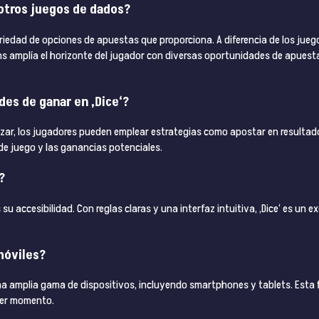
 otros juegos de dados?
ariedad de opciones de apuestas que proporciona. A diferencia de los jue
ions amplía el horizonte del jugador con diversas oportunidades de apue
es de ganar en ‚Dice‘?
zar, los jugadores pueden emplear estrategias como apostar en resultad
de juego y las ganancias potenciales.
?
su accesibilidad. Con reglas claras y una interfaz intuitiva, ‚Dice‘ es u
 móviles?
una amplia gama de dispositivos, incluyendo smartphones y tablets. Esta 
uier momento.