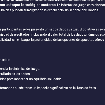
 con un toque tecnológico moderno
. La interfaz del juego está diseñ
 niveles puedan sumergirse en la experiencia sin sentirse abrumados.
los participantes se les presenta un set de dados virtual. El objetivo es sen
riedad de resultados, incluyendo el valor total de los dados, números es
implicidad, sin embargo, la profundidad de las opciones de apuestas ofrece 
onsejos:
nder la dinámica del juego.
esultado de los dados.
idas para mantener un equilibrio saludable.
nformadas puede tener un impacto significativo en tu tasa de éxito.