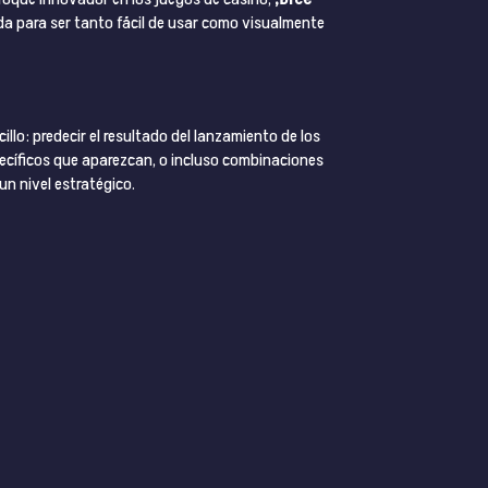
ada para ser tanto fácil de usar como visualmente
cillo: predecir el resultado del lanzamiento de los
pecíficos que aparezcan, o incluso combinaciones
un nivel estratégico.