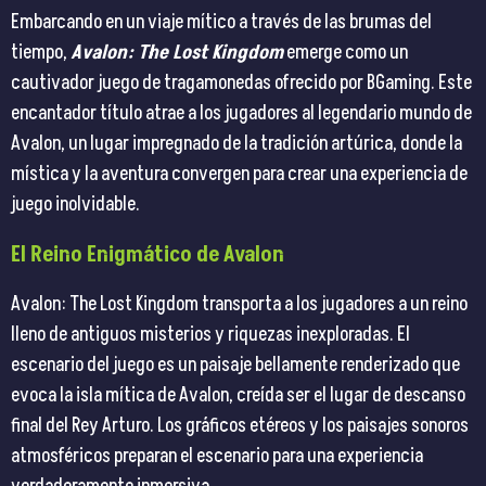
Embarcando en un viaje mítico a través de las brumas del
tiempo,
Avalon: The Lost Kingdom
emerge como un
cautivador juego de tragamonedas ofrecido por BGaming. Este
encantador título atrae a los jugadores al legendario mundo de
Avalon, un lugar impregnado de la tradición artúrica, donde la
mística y la aventura convergen para crear una experiencia de
juego inolvidable.
El Reino Enigmático de Avalon
Avalon: The Lost Kingdom transporta a los jugadores a un reino
lleno de antiguos misterios y riquezas inexploradas. El
escenario del juego es un paisaje bellamente renderizado que
evoca la isla mítica de Avalon, creída ser el lugar de descanso
final del Rey Arturo. Los gráficos etéreos y los paisajes sonoros
atmosféricos preparan el escenario para una experiencia