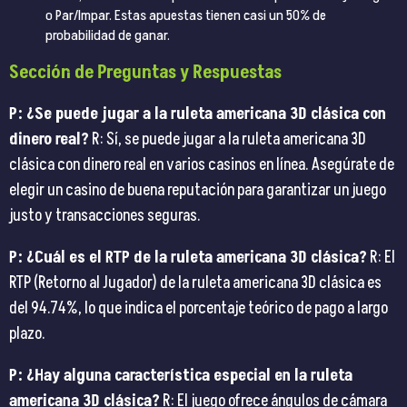
o Par/Impar. Estas apuestas tienen casi un 50% de
probabilidad de ganar.
Sección de Preguntas y Respuestas
P: ¿Se puede jugar a la ruleta americana 3D clásica con
dinero real?
R: Sí, se puede jugar a la ruleta americana 3D
clásica con dinero real en varios casinos en línea. Asegúrate de
elegir un casino de buena reputación para garantizar un juego
justo y transacciones seguras.
P: ¿Cuál es el RTP de la ruleta americana 3D clásica?
R: El
RTP (Retorno al Jugador) de la ruleta americana 3D clásica es
del 94.74%, lo que indica el porcentaje teórico de pago a largo
plazo.
P: ¿Hay alguna característica especial en la ruleta
americana 3D clásica?
R: El juego ofrece ángulos de cámara