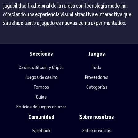
jugabilidad tradicional de la ruleta con tecnología moderna,
ofreciendo una experiencia visual atractiva e interactiva que
satisface tanto a jugadores nuevos como experimentados.
Secciones
Juegos
Casinos Bitcoin y Cripto
Todo
Juegos de casino
Proveedores
Torneos
Categorías
Guías
Noticias de juegos de azar
Comunidad
Sobre nosotros
Facebook
Sobre nosotros