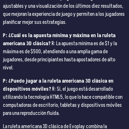
ajustables y una visualización de los últimos diez resultados,
que mejoran la experiencia de juego y permiten a los jugadores
planificar mejor sus estrategias.
P: ¿Cuál es la apuesta mínima y máxima en la ruleta
americana 3D clásica?
R: La apuesta mínima es de $1 y la
máxima es de $500, atendiendo a una amplia gama de
jugadores, desde principiantes hasta apostadores de alto
nivel.
P: ¿Puedo jugar a la ruleta americana 3D clásica en
dispositivos móviles?
R: Sí, el juego está desarrollado
utilizando la tecnología HTML5, lo que lo hace compatible con
computadoras de escritorio, tabletas y dispositivos móviles
para una reproducción fluida.
La ruleta americana 3D clásica de Evoplay combina la