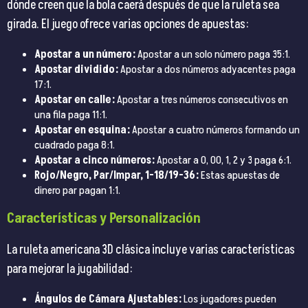
dónde creen que la bola caerá después de que la ruleta sea
girada. El juego ofrece varias opciones de apuestas:
Apostar a un número:
Apostar a un solo número paga 35:1.
Apostar dividido:
Apostar a dos números adyacentes paga
17:1.
Apostar en calle:
Apostar a tres números consecutivos en
una fila paga 11:1.
Apostar en esquina:
Apostar a cuatro números formando un
cuadrado paga 8:1.
Apostar a cinco números:
Apostar a 0, 00, 1, 2 y 3 paga 6:1.
Rojo/Negro, Par/Impar, 1-18/19-36:
Estas apuestas de
dinero par pagan 1:1.
Características y Personalización
La ruleta americana 3D clásica incluye varias características
para mejorar la jugabilidad:
Ángulos de Cámara Ajustables:
Los jugadores pueden