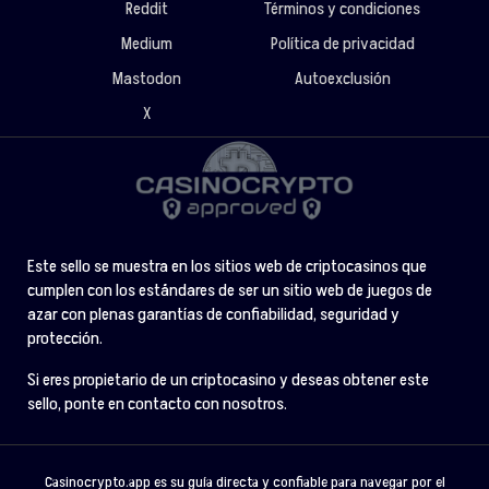
Reddit
Términos y condiciones
Medium
Política de privacidad
Mastodon
Autoexclusión
X
Este sello se muestra en los sitios web de criptocasinos que
cumplen con los estándares de ser un sitio web de juegos de
azar con plenas garantías de confiabilidad, seguridad y
protección.
Si eres propietario de un criptocasino y deseas obtener este
sello, ponte en contacto con nosotros.
Casinocrypto.app es su guía directa y confiable para navegar por el