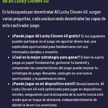
de All Lucky Clovers 40
En la búsqueda por desentrañar All Lucky Clovers 40, surgen
varias preguntas, cada una buscando desentrañar las capas de
este cautivador juego:
¿Puedo jugar All Lucky Clovers 40 gratis?
Sí, los jugadores
pueden participar en el juego sin apostar dinero real, una
espléndida oportunidad para familiarizarse con sus
intrincados detalles y encanto.
¿Cuál es la mejor estrategia para ganar?
Si bien la suerte
juega un papel fundamental, gestionar tu bankroll y
comprender las características del juego puede mejorar tu
estrategia de juego. Recuerda, cada giro es una nueva
oportunidad, y la paciencia es clave.
¿Puedo jugar en mi dispositivo móvil?
Absolutamente. All
Lucky Clovers 40 está optimizado para jugar en dispositivos
móviles, asegurando que la búsqueda de la suerte nunca esté
a más que un toque de distancia, independientemente de
dónde te lleven tus aventuras.