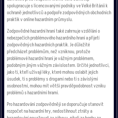
spolupracuje s licencovanými podniky ve Velké Británii k
ochraně jednotlivců a podpoře zodpovědných obchodních
praktik v online hazardním průmyslu.
Zodpovědné hazardní hraní také zahrnuje vzdělání o
nebezpečích problémového hazardního hraní a přijetí
zodpovědných hazardních praktik. Je důležité
předcházet problémům, než vzniknou, protože
problémové hazardní hraní je vážným problémem,
podobným jiným vážným závislostem. Určité jednotlivci,
jako ti, kteří užívají léky, které mohou oslabit jejich
úsudek, ti s problémy s drogami nebo ti s závislými
osobnostmi, mohou mít větší pravděpodobnost vzniku
problémů s hazardními hrami.
Pro hazardování zodpovědněji se doporučuje stanovit
rozpočet na hazardní hry, nedostihnout ztráty a