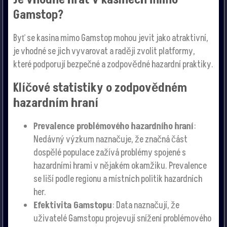
Gamstop?
Byť se kasina mimo Gamstop mohou jevit jako atraktivní,
je vhodné se jich vyvarovat a raději zvolit platformy,
které podporují bezpečné a zodpovědné hazardní praktiky.
Klíčové statistiky o zodpovědném
hazardním hraní
Prevalence problémového hazardního hraní
:
Nedávný výzkum naznačuje, že značná část
dospělé populace zažívá problémy spojené s
hazardními hrami v nějakém okamžiku. Prevalence
se liší podle regionu a místních politik hazardních
her.
Efektivita Gamstopu
: Data naznačují, že
uživatelé Gamstopu projevují snížení problémového