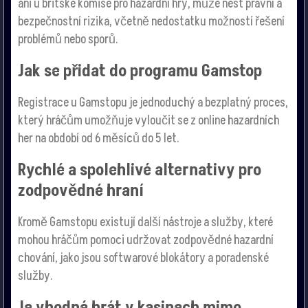
ani u britské komise pro hazardní hry, může nést právní a
bezpečnostní rizika, včetně nedostatku možností řešení
problémů nebo sporů.
Jak se přidat do programu Gamstop
Registrace u Gamstopu je jednoduchý a bezplatný proces,
který hráčům umožňuje vyloučit se z online hazardních
her na období od 6 měsíců do 5 let.
Rychlé a spolehlivé alternativy pro
zodpovědné hraní
Kromě Gamstopu existují další nástroje a služby, které
mohou hráčům pomoci udržovat zodpovědné hazardní
chování, jako jsou softwarové blokátory a poradenské
služby.
Je vhodné hrát v kasinech mimo