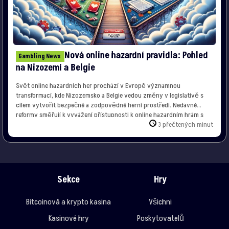
Nová online hazardní pravidla: Pohled
Gambling News
na Nizozemí a Belgie
Svět online hazardních her prochází v Evropě významnou
transformací, kde Nizozemsko a Belgie vedou změny v legislativě s
cílem vytvořit bezpečné a zodpovědné herní prostředí. Nedávné
reformy směřují k vyvážení přístupnosti k online hazardním hrám s
preventivními opatřeními proti patologickému hraní a nadměrným
3 přečtených minut
finančním ztrátám, zejména mezi mladými lidmi. Právní kontext: Od
prohibice k regulaci […]
Sekce
Hry
Bitcoinová a krypto kasina
Všichni
Kasinové hry
Poskytovatelů