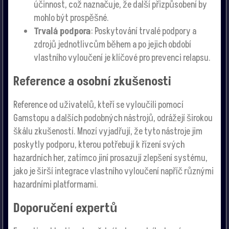
účinnost, což naznačuje, že další přizpůsobení by
mohlo být prospěšné.
Trvalá podpora
: Poskytování trvalé podpory a
zdrojů jednotlivcům během a po jejich období
vlastního vyloučení je klíčové pro prevenci relapsu.
Reference a osobní zkušenosti
Reference od uživatelů, kteří se vyloučili pomocí
Gamstopu a dalších podobných nástrojů, odrážejí širokou
škálu zkušeností. Mnozí vyjadřují, že tyto nástroje jim
poskytly podporu, kterou potřebují k řízení svých
hazardních her, zatímco jiní prosazují zlepšení systému,
jako je širší integrace vlastního vyloučení napříč různými
hazardními platformami.
Doporučení expertů