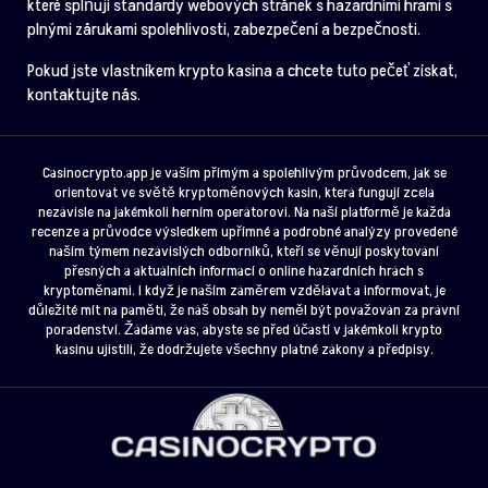
které splňují standardy webových stránek s hazardními hrami s
plnými zárukami spolehlivosti, zabezpečení a bezpečnosti.
Pokud jste vlastníkem krypto kasina a chcete tuto pečeť získat,
kontaktujte nás.
Casinocrypto.app je vaším přímým a spolehlivým průvodcem, jak se
orientovat ve světě kryptoměnových kasin, která fungují zcela
nezávisle na jakémkoli herním operátorovi. Na naší platformě je každá
recenze a průvodce výsledkem upřímné a podrobné analýzy provedené
naším týmem nezávislých odborníků, kteří se věnují poskytování
přesných a aktuálních informací o online hazardních hrách s
kryptoměnami. I když je naším záměrem vzdělávat a informovat, je
důležité mít na paměti, že náš obsah by neměl být považován za právní
poradenství. Žádáme vás, abyste se před účastí v jakémkoli krypto
kasinu ujistili, že dodržujete všechny platné zákony a předpisy.