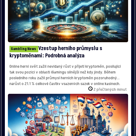
Vzestup herního průmyslu s
Gambling News
kryptoměnami: Podrobná analýza
Online herní svět zažil nevídaný růst v přijetí kryptoměn, posilující
tak svou pozici v oblasti iGamingu silnější než kdy jindy. Během
posledního roku zažil průmysl herních kryptoměn pozoruhodný
nárůst o 21,1 % celkové částky vsazených sázek v online kasinech,
což dokazuje vzestupný trend využívání digitálních měn. Klíčové
2 přečtených minut
statistiky v kostce SOFTSWISS, jedna z předních softwarových […]