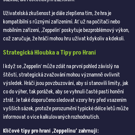
Uživatelská zkušenost je dále zlepšena tím, že hra je
kompatibilní s různými zařízeními. Ať už na počítači nebo
mobilním zařízení, ‚Zeppelin‘ poskytuje bezproblémový výkon,
což zaručuje, že hráči mohou hru užívat kdykoliv a kdekoli.
Strategická Hloubka a Tipy pro Hraní
I když se ‚Zeppelin‘ může zdát na první pohled závislý na
štěstí, strategická zvažování mohou významně ovlivnit
výsledek. Hráči jsou povzbuzováni, aby si stanovili limity, jak
co do výher, tak porážek, aby se vyhnuli časté pasti honění
ztrát. Je také doporučeno sledovat vzory hry před vsazením
vyšších sázek, protože porozumění typické délce letů může
informovat o více kalkulovaných rozhodnutích.
Klíčové tipy pro hraní ‚Zeppelinu‘ zahrnují: