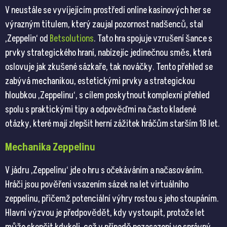
V neustále se vyvíjejícím prostředí online kasinových her se
výrazným titulem, který zaujal pozornost nadšenců, stal
‚Zeppelin‘ od
Betsolutions
. Tato hra spojuje vzrušení šance s
prvky strategického hraní, nabízejíc jedinečnou směs, která
oslovuje jak zkušené sázkaře, tak nováčky. Tento přehled se
zabývá mechanikou, estetickými prvky a strategickou
hloubkou ‚Zeppelinu‘, s cílem poskytnout komplexní přehled
spolu s praktickými tipy a odpověďmi na často kladené
otázky, které mají zlepšit herní zážitek hráčům starším 18 let.
Mechanika Zeppelinu
V jádru ‚Zeppelinu‘ jde o hru s očekáváním a načasováním.
Hráči jsou pověřeni vsazením sázek na let virtuálního
zeppelinu, přičemž potenciální výhry rostou s jeho stoupáním.
Hlavní výzvou je předpovědět, kdy vystoupit, protože let