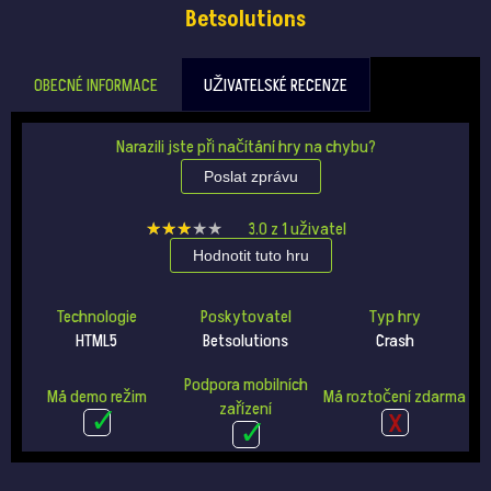
Betsolutions
OBECNÉ INFORMACE
UŽIVATELSKÉ RECENZE
Narazili jste při načítání hry na chybu?
Poslat zprávu
★★★★★
★★★★★
3.0
z
1
uživatel
Hodnotit tuto hru
Technologie
Poskytovatel
Typ hry
HTML5
Betsolutions
Crash
Podpora mobilních
Má demo režim
Má roztočení zdarma
zařízení