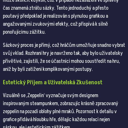
může skončit kdykoli, což v případě nezasazení ve správný
čas znamená ztrátu sázky. Tento jednoduchý a přesto
poutavý předpoklad je realizován s plynulou grafikou a
angažovanými zvukovými efekty, což přispívá k silně
ponořujícímu zážitku.
Sázkový proces je přímý, což hráčům umožňuje snadno vybrat
svůj vklad. Rozhraní hry je navrženo tak, aby bylo uživatelsky
přívětivé, zajistili, že se účastníci mohou soustředit na hru,
aniž by byli zatíženi komplikovanými postupy.
Estetický Příjem a Uživatelská Zkušenost
Vizuálně se ‚Zeppelin‘ vyznačuje svým designem
inspirovaným steampunkem, zobrazujíc krásně zpracovaný
zeppelin na pozadí oblohy plné mraků. Pozornost k detailu v
grafice přidává hloubku hře, dělajíc každou relaci nejen
sázkou, ale i estetickým zážitkem.