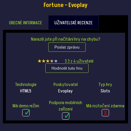
Fortune – Evoplay
OBECNÉ INFORMACE
UŽIVATELSKÉ RECENZE
Narazili jste při načítání hry na chybu?
Poslat zprávu
★★★★★
★★★★★
3.3
z
4
uživatelé
Hodnotit tuto hru
Technologie
Poskytovatel
Typ hry
HTML5
Evoplay
Slots
Podpora mobilních
Má demo režim
Má roztočení zdarma
zařízení