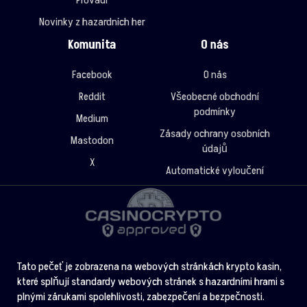
Provádí
Novinky z hazardních her
Komunita
O nás
Facebook
O nás
Reddit
Všeobecné obchodní
podmínky
Medium
Zásady ochrany osobních
Mastodon
údajů
X
Automatické vyloučení
Tato pečeť je zobrazena na webových stránkách krypto kasin,
které splňují standardy webových stránek s hazardními hrami s
plnými zárukami spolehlivosti, zabezpečení a bezpečnosti.