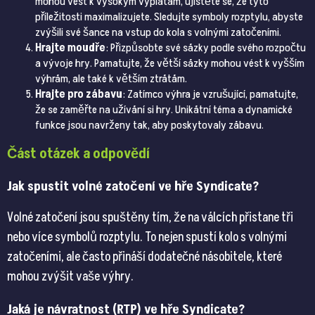
mohou vést k vysokým výplatám, ujistěte se, že tyto
příležitosti maximalizujete. Sledujte symboly rozptylu, abyste
zvýšili své šance na vstup do kola s volnými zatočeními.
Hrajte moudře
: Přizpůsobte své sázky podle svého rozpočtu
a vývoje hry. Pamatujte, že větší sázky mohou vést k vyšším
výhrám, ale také k větším ztrátám.
Hrajte pro zábavu
: Zatímco výhra je vzrušující, pamatujte,
že se zaměřte na užívání si hry. Unikátní téma a dynamické
funkce jsou navrženy tak, aby poskytovaly zábavu.
Část otázek a odpovědí
Jak spustit volné zatočení ve hře Syndicate?
Volné zatočení jsou spuštěny tím, že na válcích přistane tři
nebo více symbolů rozptylu. To nejen spustí kolo s volnými
zatočeními, ale často přináší dodatečné násobitele, které
mohou zvýšit vaše výhry.
Jaká je návratnost (RTP) ve hře Syndicate?