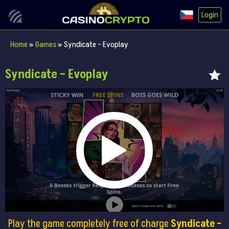
Login
Home
»
Games
»
Syndicate – Evoplay
Syndicate – Evoplay
Play the game completely free of charge
Syndicate –