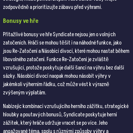
zodpovědně a prioritizujte zábavu před výhrami.
Bonusy ve hře
Přitažlivé bonusy ve hře Syndicate nejsou jen o volných
zatočeních. Hráči se mohou těšit i na náhodné funkce, jako
jsou Re-Zatočení a Násobící divocí, které mohou nastat během
libovolného zatočení. Funkce Re-Zatočení je zvláště
vzrušující, protože poskytuje další šanci na výhru bez další
sázky. Násobící divocí naopak mohou násobit výhry v
jakémkoli výherním řádku, což může vést k výrazně
zvýšeným výplatám.
Nabízejíc kombinaci vzrušujícího herního zážitku, strategické
hloubky a poutavých bonusů, Syndicate poskytuje herní
zážitek, který hráče udržuje vracet se po více. Jeho
angažované téma, spolu s různými způsoby výhry a