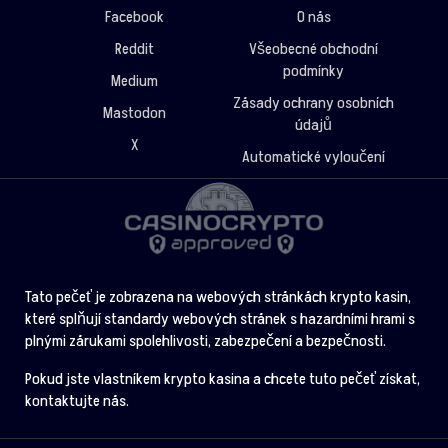
Facebook
O nás
Reddit
Všeobecné obchodní
podmínky
Medium
Zásady ochrany osobních
Mastodon
údajů
X
Automatické vyloučení
Tato pečeť je zobrazena na webových stránkách krypto kasin,
které splňují standardy webových stránek s hazardními hrami s
plnými zárukami spolehlivosti, zabezpečení a bezpečnosti.
Pokud jste vlastníkem krypto kasina a chcete tuto pečeť získat,
kontaktujte nás.