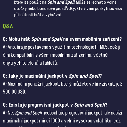
které lze použít na
Spin and Spell
. Může se jednat o volné
otočky nebo bonusové prostředky, které vám poskytnou více
příležitostí hrát a vyhrávat.
Q&A
Q: Mohu hrát
Spin and Spell
na svém mobilním zařízení?
A: Ano, hra je postavena s využitím technologie HTML5, což ji
činí kompatibilní s všemi mobilními zařízeními, včetně
chytrých telefonů a tabletů.
Q: Jaký je maximální jackpot v
Spin and Spell
?
A: Maximální peněžní jackpot, který můžete ve hře získat, je 2
500,00 USD.
Q: Existuje progresivní jackpot v
Spin and Spell
?
A: Ne,
Spin and Spell
neobsahuje progresivní jackpot, ale nabízí
maximální jackpot mincí 1000 a velmi vysokou volatilitu, což