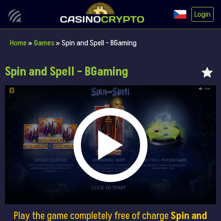
Login
Home
»
Games
»
Spin and Spell – BGaming
Spin and Spell – BGaming
Play the game completely free of charge
Spin and