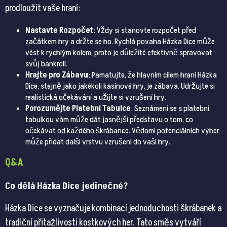
prodloužit vaše hraní:
Nastavte Rozpočet
: Vždy si stanovte rozpočet před
začátkem hry a držte se ho. Rychlá povaha Házka Dice může
vést k rychlým kolem, proto je důležité efektivně spravovat
svůj bankroll.
Hrajte pro Zábavu
: Pamatujte, že hlavním cílem hraní Házka
Dice, stejně jako jakékoli kasinové hry, je zábava. Udržujte si
realistická očekávání a užijte si vzrušení hry.
Porozumějte Platební Tabulce
: Seznámení se s platební
tabulkou vám může dát jasnější představu o tom, co
očekávat od každého škrábance. Vědomí potenciálních výher
může přidat další vrstvu vzrušení do vaší hry.
Q&A
Co dělá Házka Dice jedinečné?
Házka Dice se vyznačuje kombinací jednoduchosti škrábanek a
tradiční přitažlivosti kostkových her. Tato směs vytváří