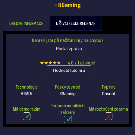
– BGaming
OBECNÉ INFORMACE
UŽIVATELSKÉ RECENZE
Narazili jste při načítání hry na chybu?
Poslat zprávu
★★★★★
★★★★★
4.0
z
1
uživatel
Hodnotit tuto hru
Technologie
Poskytovatel
Typ hry
HTML5
BGaming
Casual
Podpora mobilních
Má demo režim
Má roztočení zdarma
zařízení