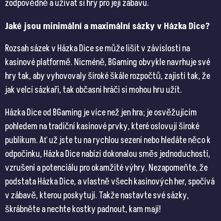
zodpovědně a užívat si hry pro její zábavu.
Jaké jsou minimální a maximální sázky v Házka Dice?
Rozsah sázek v Házka Dice se může lišit v závislosti na
kasinové platformě. Nicméně, BGaming obvykle navrhuje své
hry tak, aby vyhovovaly široké škále rozpočtů, zajistí tak, že
jak velcí sázkaři, tak občasní hráči si mohou hru užít.
Házka Dice od BGaming je více než jen hra; je osvěžujícím
pohledem na tradiční kasinové prvky, které oslovují široké
publikum. Ať už jste tu na rychlou sezení nebo hledáte něco k
odpočinku, Házka Dice nabízí dokonalou směs jednoduchosti,
vzrušení a potenciálu pro okamžité výhry. Nezapomeňte, že
podstata Házka Dice, a vlastně všech kasinových her, spočívá
v zábavě, kterou poskytují. Takže nastavte své sázky,
škrábněte a nechte kostky padnout, kam mají!