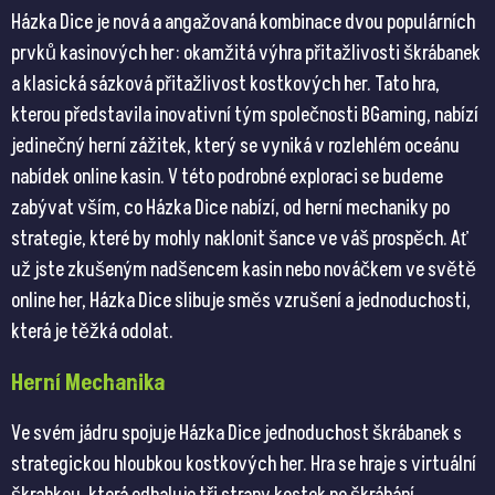
Házka Dice je nová a angažovaná kombinace dvou populárních
prvků kasinových her: okamžitá výhra přitažlivosti škrábanek
a klasická sázková přitažlivost kostkových her. Tato hra,
kterou představila inovativní tým společnosti BGaming, nabízí
jedinečný herní zážitek, který se vyniká v rozlehlém oceánu
nabídek online kasin. V této podrobné exploraci se budeme
zabývat vším, co Házka Dice nabízí, od herní mechaniky po
strategie, které by mohly naklonit šance ve váš prospěch. Ať
už jste zkušeným nadšencem kasin nebo nováčkem ve světě
online her, Házka Dice slibuje směs vzrušení a jednoduchosti,
která je těžká odolat.
Herní Mechanika
Ve svém jádru spojuje Házka Dice jednoduchost škrábanek s
strategickou hloubkou kostkových her. Hra se hraje s virtuální