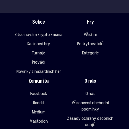
Sekce
Hry
Bitcoinová a krypto kasina
Všichni
Kasinové hry
Poskytovatelů
Turnaje
Kategorie
Provádí
Novinky z hazardních her
Komunita
O nás
Facebook
O nás
Reddit
Všeobecné obchodní
podmínky
Medium
Zásady ochrany osobních
Mastodon
údajů