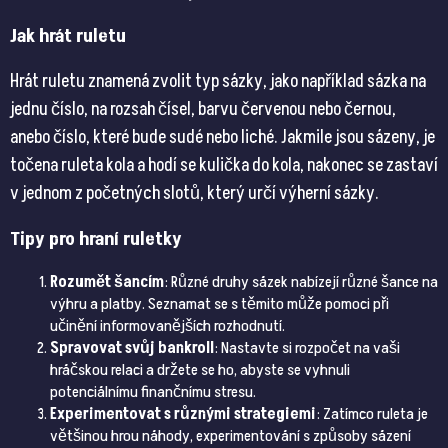
Jak hrát ruletu
Hrát ruletu znamená zvolit typ sázky, jako například sázka na
jednu číslo, na rozsah čísel, barvu červenou nebo černou,
anebo číslo, které bude sudé nebo liché. Jakmile jsou sázeny, je
točena ruleta kola a hodí se kulička do kola, nakonec se zastaví
v jednom z početných slotů, který určí výherní sázky.
Tipy pro hraní ruletky
Rozumět šancím
: Různé druhy sázek nabízejí různé šance na
výhru a platby. Seznamat se s těmito může pomoci při
učinění informovanějších rozhodnutí.
Spravovat svůj bankroll
: Nastavte si rozpočet na vaši
hráčskou relaci a držete se ho, abyste se vyhnuli
potenciálnímu finančnímu stresu.
Experimentovat s různými strategiemi
: Zatímco ruleta je
většinou hrou náhody, experimentování s způsoby sázení