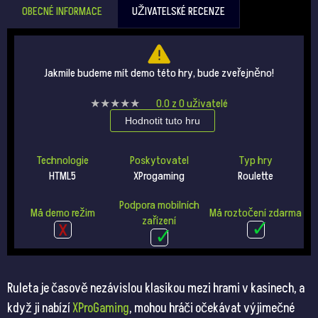
OBECNÉ INFORMACE
UŽIVATELSKÉ RECENZE
Jakmile budeme mít demo této hry, bude zveřejněno!
★★★★★
★★★★★
0.0
z
0
uživatelé
Hodnotit tuto hru
Technologie
Poskytovatel
Typ hry
HTML5
XProgaming
Roulette
Podpora mobilních
Má demo režim
Má roztočení zdarma
zařízení
Ruleta je časově nezávislou klasikou mezi hrami v kasinech, a
když ji nabízí
XProGaming
, mohou hráči očekávat výjimečné