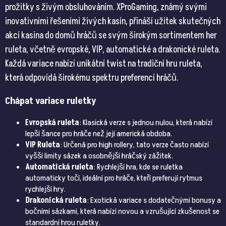
prožitky s živým obsluhováním. XProGaming, známý svými
inovativními řešeními živých kasín, přináší užitek skutečných
akcí kasina do domů hráčů se svým širokým sortimentem her
ruleta, včetně evropské, VIP, automatické a drakonické ruleta.
Každá variace nabízí unikátní twist na tradiční hru ruleta,
která odpovídá širokému spektru preferencí hráčů.
Chápat variace ruletky
Evropská ruleta
: Klasická verze s jednou nulou, která nabízí
lepší šance pro hráče než její americká obdoba.
VIP Ruleta
: Určená pro high rollery, tato verze často nabízí
vyšší limity sázek a osobnější hráčský zážitek.
Automatická ruleta
: Rychlejší hra, kde se ruletka
automaticky točí, ideální pro hráče, kteří preferují rytmus
rychlejší hry.
Drakonická ruleta
: Exotická variace s dodatečnými bonusy a
bočními sázkami, která nabízí novou a vzrušující zkušenost se
standardní hrou ruletky.