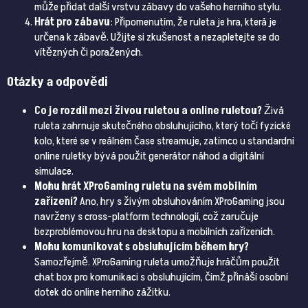
může přidat další vrstvu zábavy do vašeho herního stylu.
Hrát pro zábavu
: Připomenutím, že ruleta je hra, která je
určena k zábavě. Užijte si zkušenost a nezapletejte se do
vítězných či poražených.
Otázky a odpovědi
Co je rozdíl mezi živou ruletou a online ruletou?
Živá
ruleta zahrnuje skutečného obsluhujícího, který točí fyzické
kolo, které se v reálném čase streamuje, zatímco u standardní
online ruletky bývá použit generátor náhod a digitální
simulace.
Mohu hrát XProGaming ruletu na svém mobilním
zařízení?
Ano, hry s živým obsluhováním XProGaming jsou
navrženy s cross-platform technologií, což zaručuje
bezproblémovou hru na desktopu a mobilních zařízeních.
Mohu komunikovat s obsluhujícím během hry?
Samozřejmě. XProGaming ruleta umožňuje hráčům použít
chat box pro komunikaci s obsluhujícím, čímž přináší osobní
dotek do online herního zážitku.