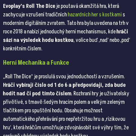
Evoplay’s Roll The Dice
je poutavá okamžitá hra, která
zachycuje vzrušení tradičních
hazardních her s kostkami
s
moderním digitálním zvratem. Tato hra byla uvedena na trh v
roce 2018 a nabízí jednoduchý herní mechanismus, kde
hráči
sází na výsledek hodu kostkou
, volíce buď ‚nad‘ nebo ‚pod‘
konkrétním číslem.
Herní Mechanika a Funkce
„Roll The Dice“ je proslulá svou jednoduchostí a vzrušením.
Hráči vybírají číslo od 1 do 6 a předpovídají, zda bude
hodit nad či pod tímto číslem
. Rozhraní hry je uživatelsky
přívětivé, s tmavě šedým hracím polem a velkým zeleným
tlačítkem pro spuštění hodu. Obsahuje možnost
automatického přehrávání pro nepřetržitou hru a ‚rizikovou
hru‘, která hráčům umožňuje zdvojnásobit své výhry tím, že