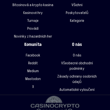
Bitcoinová a krypto kasina
Všichni
Kasinové hry
Poskytovatelů
Turnaje
Kategorie
Provádí
Novinky z hazardních her
Komunita
O nás
Facebook
O nás
Reddit
Všeobecné obchodní
podmínky
Medium
Zásady ochrany osobních
Mastodon
údajů
X
Automatické vyloučení