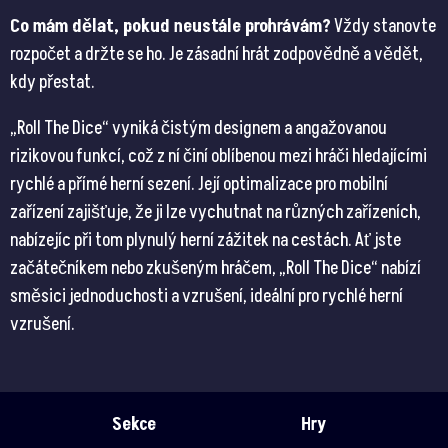
Co mám dělat, pokud neustále prohrávám?
Vždy stanovte
rozpočet a držte se ho. Je zásadní hrát zodpovědně a vědět,
kdy přestat.
„Roll The Dice“ vyniká čistým designem a angažovanou
rizikovou funkcí, což z ní činí oblíbenou mezi hráči hledajícími
rychlé a přímé herní sezení. Její optimalizace pro mobilní
zařízení zajišťuje, že ji lze vychutnat na různých zařízeních,
nabízejíc při tom plynulý herní zážitek na cestách. Ať jste
začátečníkem nebo zkušeným hráčem, „Roll The Dice“ nabízí
směsici jednoduchosti a vzrušení, ideální pro rychlé herní
vzrušení.
Sekce
Hry