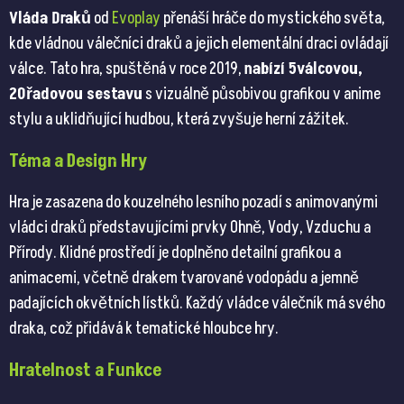
Vláda Draků
od
Evoplay
přenáší hráče do mystického světa,
kde vládnou válečníci draků a jejich elementální draci ovládají
válce. Tato hra, spuštěná v roce 2019,
nabízí 5válcovou,
20řadovou sestavu
s vizuálně působivou grafikou v anime
stylu a uklidňující hudbou, která zvyšuje herní zážitek.
Téma a Design Hry
Hra je zasazena do kouzelného lesního pozadí s animovanými
vládci draků představujícími prvky Ohně, Vody, Vzduchu a
Přírody. Klidné prostředí je doplněno detailní grafikou a
animacemi, včetně drakem tvarované vodopádu a jemně
padajících okvětních lístků. Každý vládce válečník má svého
draka, což přidává k tematické hloubce hry.
Hratelnost a Funkce