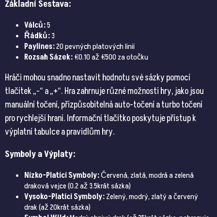
Základní Sestava:
Válců:
5
Řádků:
3
Paylines:
20 pevných platových linií
Rozsah Sázek:
€0.10 až €500 za otočku
Hráči mohou snadno nastavit hodnotu své sázky pomocí
tlačítek „-“ a „+“. Hra zahrnuje různé možnosti hry, jako jsou
manuální točení, přizpůsobitelná auto-točení a turbo točení
pro rychlejší hraní. Informační tlačítko poskytuje přístup k
výplatní tabulce a pravidlům hry.
Symboly a Výplaty:
Nízko-Platící Symboly:
Červená, zlatá, modrá a zelená
draková vejce (0.2 až 3.5krát sázka)
Vysoko-Platící Symboly:
Zelený, modrý, zlatý a červený
drak (až 20krát sázka)