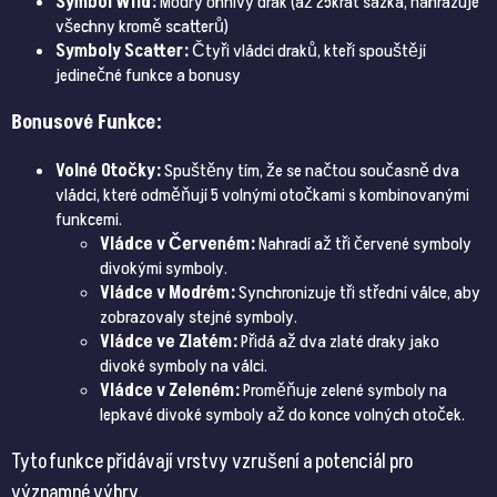
Symbol Wild:
Modrý ohnivý drak (až 25krát sázka, nahrazuje
všechny kromě scatterů)
Symboly Scatter:
Čtyři vládci draků, kteří spouštějí
jedinečné funkce a bonusy
Bonusové Funkce:
Volné Otočky:
Spuštěny tím, že se načtou současně dva
vládci, které odměňují 5 volnými otočkami s kombinovanými
funkcemi.
Vládce v Červeném:
Nahradí až tři červené symboly
divokými symboly.
Vládce v Modrém:
Synchronizuje tři střední válce, aby
zobrazovaly stejné symboly.
Vládce ve Zlatém:
Přidá až dva zlaté draky jako
divoké symboly na válci.
Vládce v Zeleném:
Proměňuje zelené symboly na
lepkavé divoké symboly až do konce volných otoček.
Tyto funkce přidávají vrstvy vzrušení a potenciál pro
významné výhry.