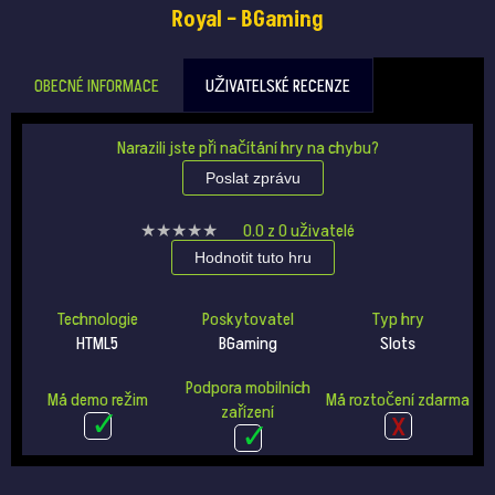
Royal – BGaming
OBECNÉ INFORMACE
UŽIVATELSKÉ RECENZE
Narazili jste při načítání hry na chybu?
Poslat zprávu
★★★★★
★★★★★
0.0
z
0
uživatelé
Hodnotit tuto hru
Technologie
Poskytovatel
Typ hry
HTML5
BGaming
Slots
Podpora mobilních
Má demo režim
Má roztočení zdarma
zařízení