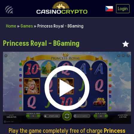
Login
Home
»
Games
»
Princess Royal – BGaming
Princess Royal – BGaming
Play the game completely free of charge
Princess