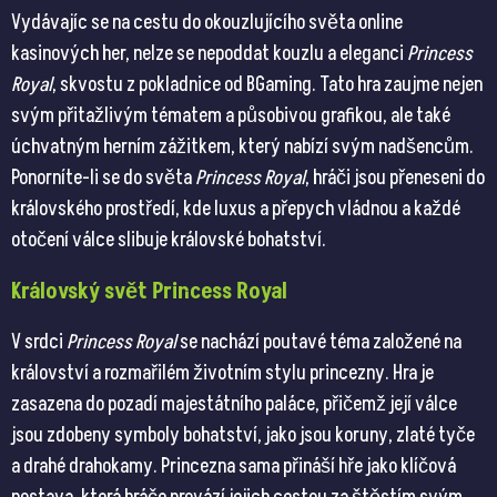
Vydávajíc se na cestu do okouzlujícího světa online
kasinových her, nelze se nepoddat kouzlu a eleganci
Princess
Royal
, skvostu z pokladnice od BGaming. Tato hra zaujme nejen
svým přitažlivým tématem a působivou grafikou, ale také
úchvatným herním zážitkem, který nabízí svým nadšencům.
Ponorníte-li se do světa
Princess Royal
, hráči jsou přeneseni do
královského prostředí, kde luxus a přepych vládnou a každé
otočení válce slibuje královské bohatství.
Královský svět Princess Royal
V srdci
Princess Royal
se nachází poutavé téma založené na
království a rozmařilém životním stylu princezny. Hra je
zasazena do pozadí majestátního paláce, přičemž její válce
jsou zdobeny symboly bohatství, jako jsou koruny, zlaté tyče
a drahé drahokamy. Princezna sama přináší hře jako klíčová