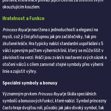
postava, která hráče provází jejich cestou za štěstím svým
okouzlujícím kouzlem.
Hratelnost a Funkce
Princess Royal
je navržena s jednoduchostí a elegancí na
mysli, což ji činí přístupnou jak pro začátečníky, tak pro
zkušené hráče. Hra typicky nabízí standardní uspořádání s 5
válci a pevným počtem výherních linií, který se může lišit v
závislosti na verzi. Hráči jsou zváni k nastavení svých sázek a
otočení válců s cílem zarovnat stejné symboly přes výherní
linie a zajistit výhry.
Speciální symboly a bonusy
Významným prvkem
Princess Royal
je škála speciálních
symbolů a bonusových funkcí, které nabízí. Symbol princezny
často hraje dvojitou roli, působíc jak jako divoký symbol, tak