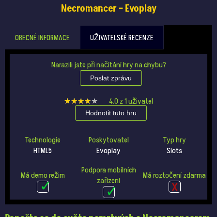
Necromancer – Evoplay
OBECNÉ INFORMACE
UŽIVATELSKÉ RECENZE
Narazili jste při načítání hry na chybu?
Poslat zprávu
★★★★★
★★★★★
4.0
z
1
uživatel
Hodnotit tuto hru
Technologie
Poskytovatel
Typ hry
HTML5
Evoplay
Slots
Podpora mobilních
Má demo režim
Má roztočení zdarma
zařízení