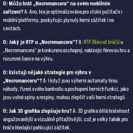
O: Můžu hrát „Necromancera“ na svém mobilním
zařízení?
A: Ano, hra je optimalizována pro stolní počítače i
mobilní platformy, poskytujíc plynulý herní zážitek i na
cestách.
O: Jaký je RTP u „Necromancera“?
A:
RTP (Návrat hráči)
u
„Necromancera“ je konkurenceschopný, nabízejíc férovou hru a
rozumné šance na výhru.
O: Existují nějaké strategie pro výhru v
„Necromanceru“?
A: I když jsou výherní automaty hrou
náhody, řízení svého bankrollu a pochopení herních funkcí, jako
jsou volné spiny a respiny, mohou zlepšit vaši herní strategii.
O: Jak 3D grafika zlepšuje hru?
A: 3D grafika dělá hratelnost
angažovanější a vizuálně přitažlivější, což je velký tahák pro
hráče hledající pohlcující zážitek.