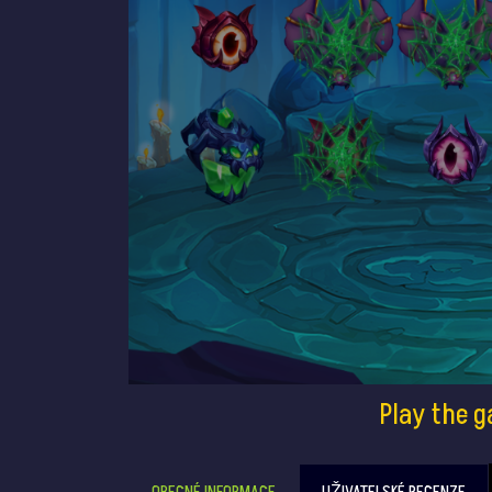
Play the g