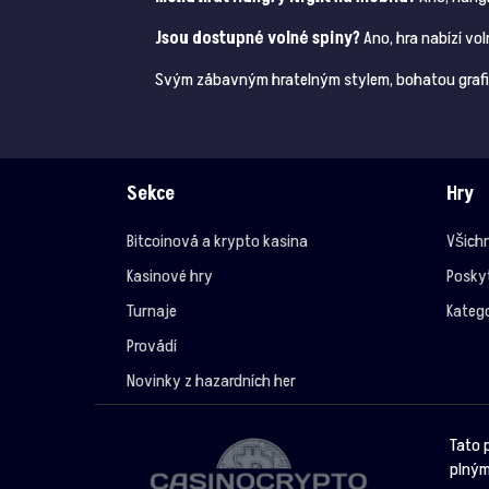
Jsou dostupné volné spiny?
Ano, hra nabízí vo
Svým zábavným hratelným stylem, bohatou grafi
Sekce
Hry
Bitcoinová a krypto kasina
Všichn
Kasinové hry
Posky
Turnaje
Katego
Provádí
Novinky z hazardních her
Tato 
plným