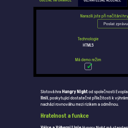
OBECNÉ INFORMACE
UŽIVATELSKÉ RECENZE
Narazili jste při načítání h
Poslat zprávu
Technologie
HTML5
Má demo režim
Slotová hra
Hungry Night
od společnosti Evoplay
linií
, poskytující dostatečné příležitosti k výhr
nachází rovnováhu mezi rizikem a odměnou.
Hratelnost a funkce
Válce a Výherní Linie
Hungry Night má standardn