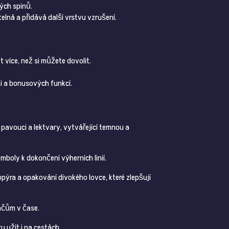
ých spinů.
telná a přidává další vrstvu vzrušení.
t více, než si můžete dovolit.
ti a bonusových funkcí.
pavouci a lektvary, vytvářející temnou a
boly k dokončení výherních linií.
pýra a opakování divokého lovce, které zlepšují
áčům v čase.
u užít i na cestách.