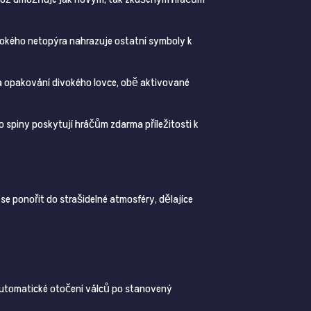
ivokého netopýra nahrazuje ostatní symboly k
a opakování divokého lovce, obě aktivované
 spiny poskytují hráčům zdarma příležitosti k
e ponořit do strašidelné atmosféry, dělajíce
 automatické otočení válců po stanovený