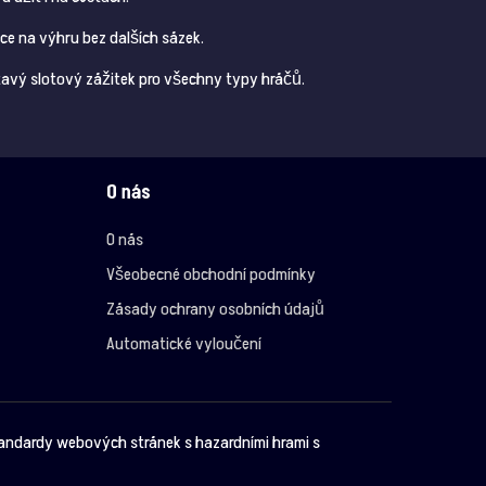
ce na výhru bez dalších sázek.
avý slotový zážitek pro všechny typy hráčů.
O nás
O nás
Všeobecné obchodní podmínky
Zásady ochrany osobních údajů
Automatické vyloučení
tandardy webových stránek s hazardními hrami s