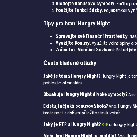
Hledejte Bonusové Symboly
: Buďte poz
Použijte Funkci Sázky
: Po jakémkoli výh
Tipy pro hraní Hungry Night
Spravujte své Finanční Prostředky
: Nas
Využijte Bonusy
: Využijte volné spiny a
Začněte s Menšími Sázkami
: Pokud jste
Často kladené otázky
Jaké je téma Hungry Night?
Hungry Night je te
pohlcující atmosféru.
Obsahuje Hungry Night divoké symboly?
Ano,
Existují nějaká bonusová kola?
Ano, Hungry Ni
hratelnost s dalšími příležitostmi k výhře.
Jaký je RTP u Hungry Night?
RTP
u Hungry Night
Mohu hrát Hungry Night na mobilu?
Ano, Hungr