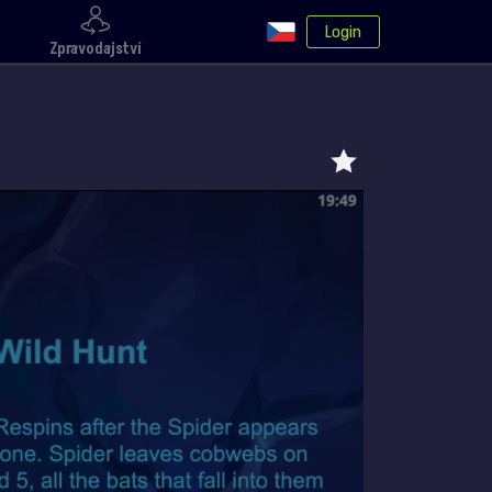
Login
Zpravodajství