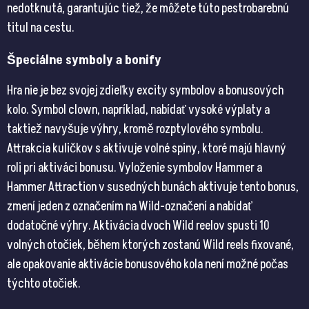
nedotknutá, garantujúc tiež, že môžete túto pestrobarebnú
titul na cestu​​.
Špeciálne symboly a bonify
Hra nie je bez svojej zdieľky excity symbolov a bonusových
kolo. Symbol clown, napríklad, nabídať vysoké výplaty a
taktiež navyšuje výhry, kromě rozptylového symbolu.
Attrakcia kuličkov s aktivuje volné spiny, ktoré majú hlavný
roli pri aktiváci bonusu. Vyloženie symbolov Hammer a
Hammer Attraction v susedných bunách aktivuje tento bonus,
zmení jeden z označením na Wild-označení a nabídať
dodatočné výhry. Aktivácia dvoch Wild reelov spusti 10
volných otočiek, během ktorých zostanú Wild reels fixované,
ale opakovanie aktivácie bonusového kola není možné počas
týchto otočiek​​.