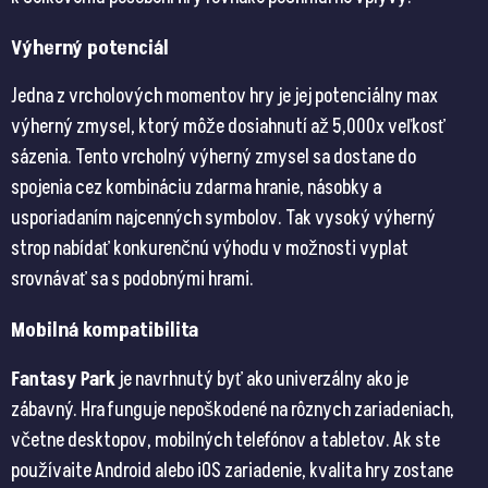
Výherný potenciál
Jedna z vrcholových momentov hry je jej potenciálny max
výherný zmysel, ktorý môže dosiahnutí až 5,000x veľkosť
sázenia. Tento vrcholný výherný zmysel sa dostane do
spojenia cez kombináciu zdarma hranie, násobky a
usporiadaním najcenných symbolov. Tak vysoký výherný
strop nabídať konkurenčnú výhodu v možnosti vyplat
srovnávať sa s podobnými hrami​​.
Mobilná kompatibilita
Fantasy Park
je navrhnutý byť ako univerzálny ako je
zábavný. Hra funguje nepoškodené na rôznych zariadeniach,
včetne desktopov, mobilných telefónov a tabletov. Ak ste
používaite Android alebo iOS zariadenie, kvalita hry zostane