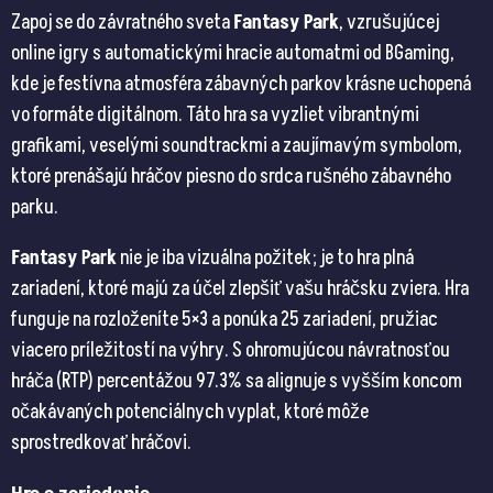
Zapoj se do závratného sveta
Fantasy Park
, vzrušujúcej
online igry s automatickými hracie automatmi od BGaming,
kde je festívna atmosféra zábavných parkov krásne uchopená
vo formáte digitálnom. Táto hra sa vyzliet vibrantnými
grafikami, veselými soundtrackmi a zaujímavým symbolom,
ktoré prenášajú hráčov piesno do srdca rušného zábavného
parku.
Fantasy Park
nie je iba vizuálna požitek; je to hra plná
zariadení, ktoré majú za účel zlepšiť vašu hráčsku zviera. Hra
funguje na rozloženíte 5×3 a ponúka 25 zariadení, pružiac
viacero príležitostí na výhry. S ohromujúcou návratnosťou
hráča (RTP) percentážou 97.3% sa alignuje s vyšším koncom
očakávaných potenciálnych vyplat, ktoré môže
sprostredkovať hráčovi​​.