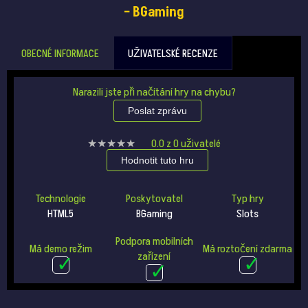
– BGaming
OBECNÉ INFORMACE
UŽIVATELSKÉ RECENZE
Narazili jste při načítání hry na chybu?
Poslat zprávu
★★★★★
★★★★★
0.0
z
0
uživatelé
Hodnotit tuto hru
Technologie
Poskytovatel
Typ hry
HTML5
BGaming
Slots
Podpora mobilních
Má demo režim
Má roztočení zdarma
zařízení