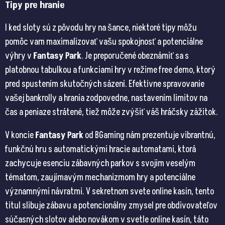
Tipy pre hranie
I ked sloty sú z pôvodu hry na šance, niektoré tipy môžu
pomôc vam maximalizovať vašu spokojnosť a potenciálne
výhry v
Fantasy Park
. Je preporučené obeznámiť sa s
platobnou tabulkou a funkciami hry v režime free demo, ktorý
pred spustením skutočných sázení. Efektívne spravovanie
vašej bankrolly a hrania zodpovedne, nastavením limitov na
čas a peniaze strátené, tiež môže zvýšiť váš hráčsky zážitok​​.
V koncie
Fantasy Park
od BGaming nám prezentuje vibrantnú,
funkčnú hru s automatickými hracie automatami, ktorá
zachycuje esenciu zábavných parkov s svojim veselým
tématom, zaujímavým mechanizmom hry a potenciálne
významnými návratmi. V sekretnom svete online kasín, tento
titul slibuje zábavu a potencionálny zmysel pre obdivovateľov
súčasných slotov alebo novákom v svetle online kasín, táto