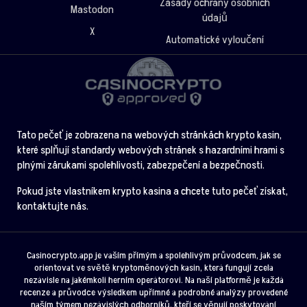
Zásady ochrany osobních
Mastodon
údajů
X
Automatické vyloučení
Tato pečeť je zobrazena na webových stránkách krypto kasin,
které splňují standardy webových stránek s hazardními hrami s
plnými zárukami spolehlivosti, zabezpečení a bezpečnosti.
Pokud jste vlastníkem krypto kasina a chcete tuto pečeť získat,
kontaktujte nás.
Casinocrypto.app je vaším přímým a spolehlivým průvodcem, jak se
orientovat ve světě kryptoměnových kasin, která fungují zcela
nezávisle na jakémkoli herním operátorovi. Na naší platformě je každá
recenze a průvodce výsledkem upřímné a podrobné analýzy provedené
naším týmem nezávislých odborníků, kteří se věnují poskytování