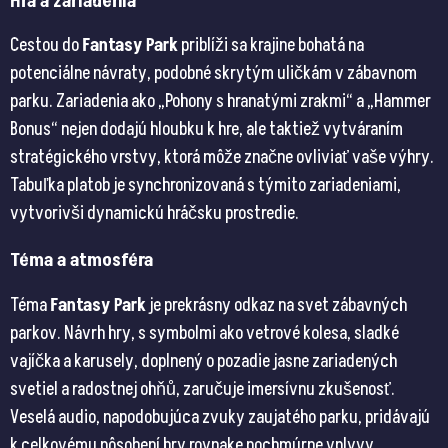
Hra a zariadenia
Cestou do
Fantasy Park
priblíži sa krajine bohatá na
potenciálne návraty, podobné skrytým uličkám v zábavnom
parku. Zariadenia ako „Pohony s hranatými zrakmi“ a „Hammer
Bonus“ nejen dodajú hloubku k hre, ale taktiež vytváraním
stratégického vrstvy, ktorá môže značne ovliviať vaše výhry.
Tabuľka platob je synchronizovaná s týmito zariadeniami,
vytvorivši dynamickú hráčsku prostredie​​.
Téma a atmosféra
Téma
Fantasy Park
je prekrásny odkaz na svet zábavných
parkov. Návrh hry, s symbolmi ako vetrové kolesa, sladké
vajíčka a karusely, doplnený o pozadie jasne zariadených
svetiel a radostnej ohňů, zaručuje imersívnu zkušenosť.
Veselá audio, napodobujúca zvuky zaujatého parku, pridávajú
k celkovému pôsobení hry rovnake pochmúrne vplyvy​​.