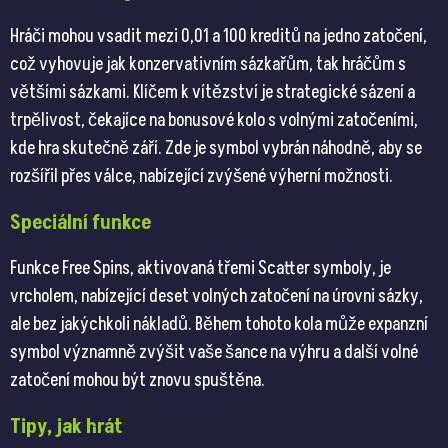
Hráči mohou vsadit mezi 0,01 a 100 kreditů na jedno zatočení,
což vyhovuje jak konzervativním sázkařům, tak hráčům s
většími sázkami. Klíčem k vítězství je strategické sázení a
trpělivost, čekajíce na bonusové kolo s volnými zatočeními,
kde hra skutečně září. Zde je symbol vybrán náhodně, aby se
rozšířil přes válce, nabízející zvýšené výherní možnosti.​​
Speciální funkce
Funkce Free Spins, aktivovaná třemi Scatter symboly, je
vrcholem, nabízející deset volných zatočení na úrovni sázky,
ale bez jakýchkoli nákladů. Během tohoto kola může expanzní
symbol významně zvýšit vaše šance na výhru a další volné
zatočení mohou být znovu spuštěna.​​
Tipy, jak hrát