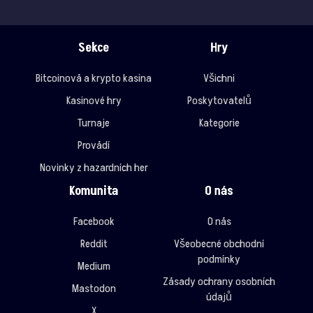
Sekce
Hry
Bitcoinová a krypto kasina
Všichni
Kasinové hry
Poskytovatelů
Turnaje
Kategorie
Provádí
Novinky z hazardních her
Komunita
O nás
Facebook
O nás
Reddit
Všeobecné obchodní
podmínky
Medium
Zásady ochrany osobních
Mastodon
údajů
X