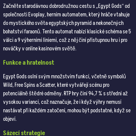
Začněte starodávnou dobrodružnou cestu s „Egypt Gods“ od
společnosti Evoplay, herním automatem, který hráče vtahuje
do mystického světa egyptských pyramid a nekonečných
bohatství faraonů. Tento automat nabízí klasické schéma se 5
válci a 9 výherními liniemi, což z něj činí přístupnou hru i pro
nováčky v online kasinovém světě.​​
Funkce a hratelnost
Egypt Gods oslní svým množstvím funkcí, včetně symbolů
Wild, Free Spins a Scatter, které vytvářejí scénu pro
potenciálně štědré odměny. RTP hry činí 94,7 % s střední až
vysokou variancí, což naznačuje, že i když výhry nemusí
nastávat při každém zatočení, mohou být podstatné, když se
objeví.​​
Sázecí strategie