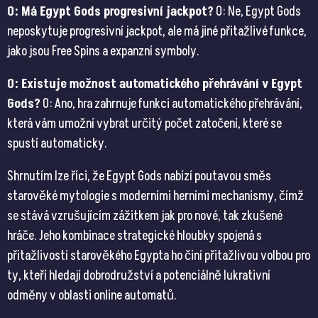
O: Má Egypt Gods progresivní jackpot?
O: Ne, Egypt Gods
neposkytuje progresivní jackpot, ale má jiné přitažlivé funkce,
jako jsou Free Spins a expanzní symboly.​​
O: Existuje možnost automatického přehrávání v Egypt
Gods?
O: Ano, hra zahrnuje funkci automatického přehrávání,
která vám umožní vybrat určitý počet zatočení, které se
spustí automaticky.​​
Shrnutím lze říci, že Egypt Gods nabízí poutavou směs
starověké mytologie s moderními herními mechanismy, čímž
se stává vzrušujícím zážitkem jak pro nové, tak zkušené
hráče. Jeho kombinace strategické hloubky spojená s
přitažlivostí starověkého Egypta ho činí přitažlivou volbou pro
ty, kteří hledají dobrodružství a potenciálně lukrativní
odměny v oblasti online automatů.​