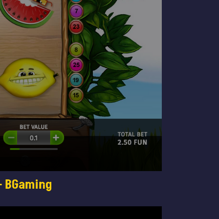
 – BGaming