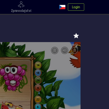
Login
Zpravodajství