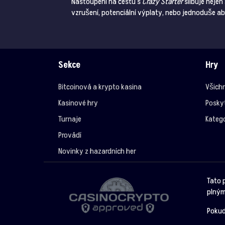
Nastoupení na cestu s
Crazy Starter
slibuje nejen
vzrušení, potenciální výplaty, nebo jednoduše ab
Sekce
Hry
Bitcoinová a krypto kasina
Všichn
Kasinové hry
Posky
Turnaje
Katego
Provádí
Novinky z hazardních her
Tato 
plným
Pokud