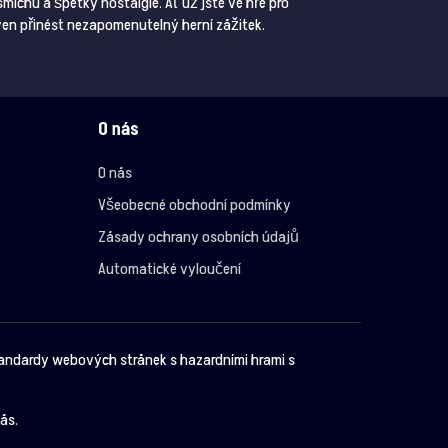
smíchu a špetky nostalgie. Ať už jste ve hře pro
ven přinést nezapomenutelný herní zážitek.
O nás
O nás
Všeobecné obchodní podmínky
Zásady ochrany osobních údajů
Automatické vyloučení
tandardy webových stránek s hazardními hrami s
ás.