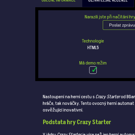
OBECNÉ INFORMACE
UŽIVATELSKÉ RECENZE
Narazili jste při načítání h
Poslat zprávu
Technologie
HTML5
Má demo režim
Nastoupení na herní cestu s
Crazy Starter
od BGam
hráče, tak nováčky. Tento ovocný herní automat s
osvěžující inovativní.
Podstata hry Crazy Starter
V jádru
Crazy Starter
je více než jen herní automa