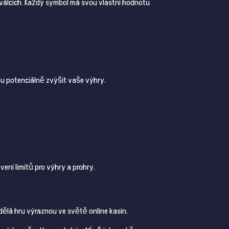
a válcích. Každý symbol má svou vlastní hodnotu
u potenciálně zvýšit vaše výhry.
ní limitů pro výhry a prohry.
ělá hru výraznou ve světě online kasin.