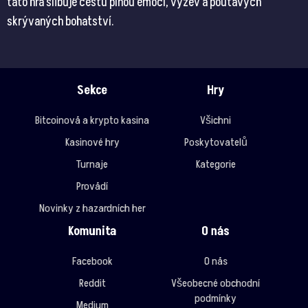
tato hra slibuje cestu plnou emocí, výzev a poutavých
skrývaných bohatství.
Sekce
Hry
Bitcoinová a krypto kasina
Všichni
Kasinové hry
Poskytovatelů
Turnaje
Kategorie
Provádí
Novinky z hazardních her
Komunita
O nás
Facebook
O nás
Reddit
Všeobecné obchodní
podmínky
Medium