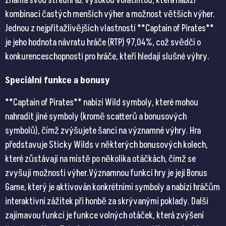
známá svou střední až vysokou volatilitou, která nabízí
kombinaci častých menších výher a možnost větších výher.
Jednou z nejpřitažlivějších vlastností **Captain of Pirates**
je jeho hodnota návratu hráče (RTP) 97,04%, což svědčí o
konkurenceschopnosti pro hráče, kteří hledají slušné výhry.
Speciální funkce a bonusy
**Captain of Pirates** nabízí Wild symboly, které mohou
nahradit jiné symboly (kromě scatterů a bonusových
symbolů), čímž zvýšujete šanci na významné výhry. Hra
představuje Sticky Wilds v některých bonusových kolech,
které zůstávají na místě po několika otáčkách, čímž se
zvyšují možnosti výher.Významnou funkcí hry je její Bonus
Game, který je aktivován konkrétními symboly a nabízí hráčům
interaktivní zážitek při honbě za skrývanými poklady. Další
zajímavou funkcí je funkce volných otáček, která zvýšení