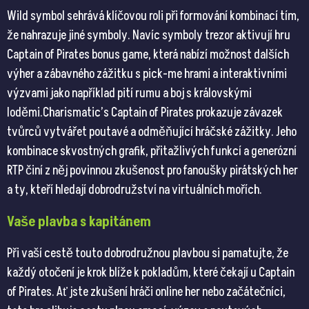
Wild symbol sehrává klíčovou roli při formování kombinací tím,
že nahrazuje jiné symboly. Navíc symboly trezor aktivují hru
Captain of Pirates bonus game, která nabízí možnost dalších
výher a zábavného zážitku s pick-me hrami a interaktivními
výzvami jako například pití rumu a boj s královskými
loděmi.Charismatic’s Captain of Pirates prokazuje závazek
tvůrců vytvářet poutavé a odměňující hráčské zážitky. Jeho
kombinace skvostných grafik, přitažlivých funkcí a generózní
RTP činí z něj povinnou zkušenost pro fanoušky pirátských her
a ty, kteří hledají dobrodružství na virtuálních mořích.
Vaše plavba s kapitánem
Při vaší cestě touto dobrodružnou plavbou si pamatujte, že
každý otočení je krok blíže k pokladům, které čekají u Captain
of Pirates. Ať jste zkušení hráči online her nebo začátečníci,