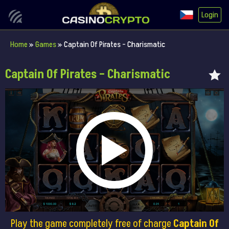
Login
Home
»
Games
»
Captain Of Pirates – Charismatic
Captain Of Pirates – Charismatic
Play the game completely free of charge
Captain Of