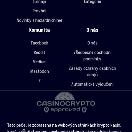
Turnaje
Kategorie
Provádí
Novinky z hazardních her
Komunita
O nás
Facebook
O nás
Reddit
Všeobecné obchodní
podmínky
Medium
Zásady ochrany osobních
Mastodon
údajů
X
Automatické vyloučení
Tato pečeť je zobrazena na webových stránkách krypto kasin,
které splňují standardy webových stránek s hazardními hrami s