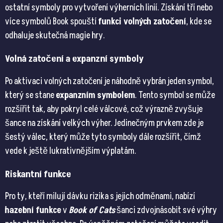
ostatní symboly pro vytvoření výherních linií. Získání tří nebo
více symbolů Book spouští
funkci volných zatočení
, kde se
odhaluje skutečná magie hry.
Volná zatočení a expanzní symboly
Po aktivaci volných zatočení je náhodně vybrán jeden symbol,
který se stane
expanzním symbolem
. Tento symbol se může
rozšířit tak, aby pokryl celé válcové, což výrazně zvyšuje
šance na získání velkých výher. Jedinečným prvkem zde je
šestý válec, který může tyto symboly dále rozšířit, čímž
vede k ještě lukrativnějším výplatám.
Riskantní funkce
Pro ty, kteří milují dávku rizika s jejich odměnami, nabízí
hazební funkce
v
Book of Cats
šanci zdvojnásobit své výhry